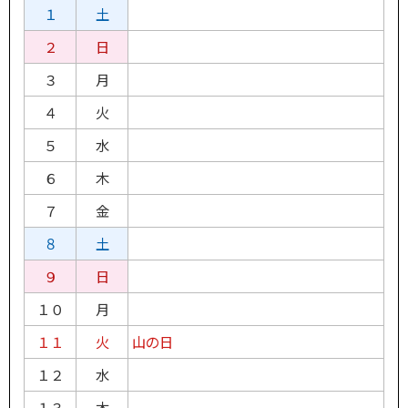
１
土
２
日
３
月
４
火
５
水
６
木
７
金
８
土
９
日
１０
月
１１
火
山の日
１２
水
１３
木