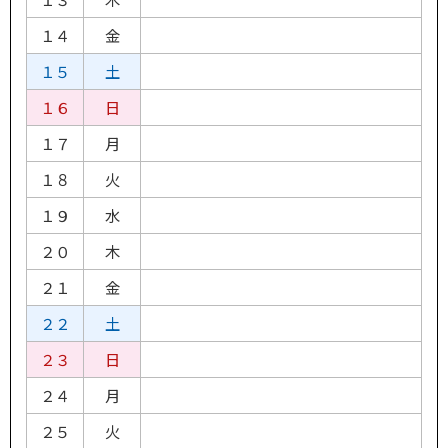
１４
金
１５
土
１６
日
１７
月
１８
火
１９
水
２０
木
２１
金
２２
土
２３
日
２４
月
２５
火