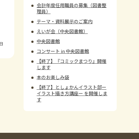
会計年度任用職員の募集（図書整
理員）
テーマ・資料展示のご案内
えいが会（中央図書館）
中央図書館
1日
コンサート in 中央図書館
【終了】『コミックまつり』開催
します
本のお楽しみ袋
【終了】としょかんイラスト部ー
イラスト描き方講座ー を開催しま
す