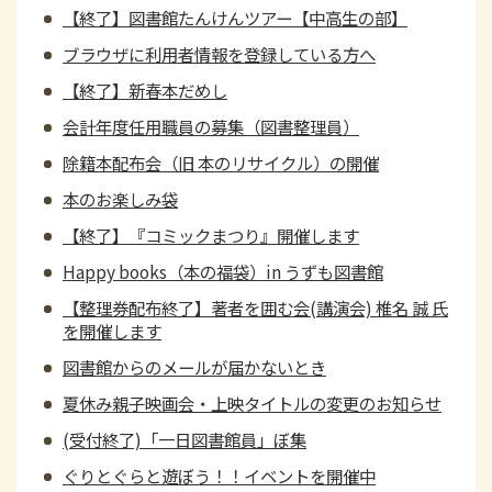
【終了】図書館たんけんツアー【中高生の部】
ブラウザに利用者情報を登録している方へ
【終了】新春本だめし
会計年度任用職員の募集（図書整理員）
除籍本配布会（旧 本のリサイクル）の開催
本のお楽しみ袋
【終了】『コミックまつり』開催します
Happy books（本の福袋）in うずも図書館
【整理券配布終了】著者を囲む会(講演会) 椎名 誠 氏
を開催します
図書館からのメールが届かないとき
夏休み親子映画会・上映タイトルの変更のお知らせ
(受付終了)「一日図書館員」ぼ集
ぐりとぐらと遊ぼう！！イベントを開催中