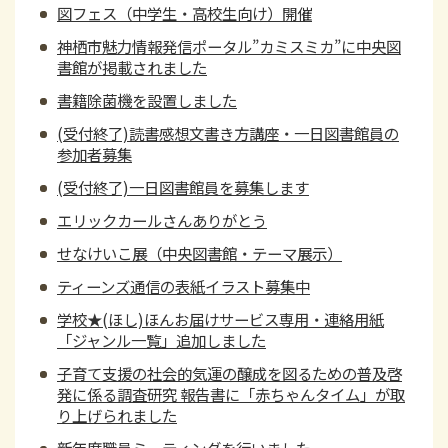
図フェス（中学生・高校生向け）開催
神栖市魅力情報発信ポータル”カミスミカ”に中央図
書館が掲載されました
書籍除菌機を設置しました
(受付終了)読書感想文書き方講座・一日図書館員の
参加者募集
(受付終了)一日図書館員を募集します
エリックカールさんありがとう
せなけいこ展（中央図書館・テーマ展示）
ティーンズ通信の表紙イラスト募集中
学校★(ほし)ほんお届けサービス専用・連絡用紙
「ジャンル一覧」追加しました
子育て支援の社会的気運の醸成を図るための普及啓
発に係る調査研究 報告書に「赤ちゃんタイム」が取
り上げられました
新年度職員ミーティングを行いました