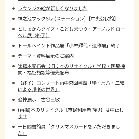
ラウンジの絵が新しくなりました
神之池ブックSta.(ステーション)【中央公民館】
としょかんクイズ・こどもまつり・アーノルド ロー
ベル展（終了）
トールペイント作品展「小林輝代・遺作展」終了
テーマ・資料展示のご案内
除籍本配布会（旧：本のリサイクル）学校・医療機
関・福祉施設等優先配布
【終了】コンサートin中央図書館「箏・尺八・三絃
による邦楽の世界」
追悼展示 古谷三敏
(再掲)本のリサイクル【市民利用者向け】は中止し
ます
一日図書館員「クリスマスカードをいただきまし
た」