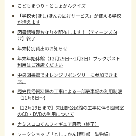
こどもまつり・としょかんクイズ
「学校★(ほし)ほんお届けサービス」が使える学校
が増えます
図書館特製お守りを配布します！【ティーンズ向
け】終了
年末特別貸出のお知らせ
年末年始休館（12月29日～1月3日）ブックポスト
利用はご遠慮ください
中央図書館でオレンジリボンツリーに参加できま
す。
歴史民俗資料館の工事による一部駐車場の利用制限
（11月8日～)
【12月19日まで】矢田部公民館の工事に伴う図書室
のCD・DVDの利用について
カミスココくんフィギュア展示（終了）
ワークショップ「としょかん理科部 鉱物編」