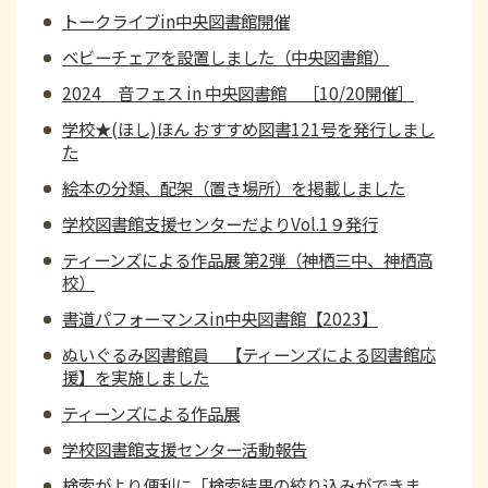
トークライブin中央図書館開催
ベビーチェアを設置しました（中央図書館）
2024 音フェス in 中央図書館 ［10/20開催］
学校★(ほし)ほん おすすめ図書121号を発行しまし
た
絵本の分類、配架（置き場所）を掲載しました
学校図書館支援センターだよりVol.1９発行
ティーンズによる作品展 第2弾（神栖三中、神栖高
校）
書道パフォーマンスin中央図書館【2023】
ぬいぐるみ図書館員 【ティーンズによる図書館応
援】を実施しました
ティーンズによる作品展
学校図書館支援センター活動報告
検索がより便利に「検索結果の絞り込みができま