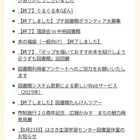
【終了】ぐるぐる本(ぽん)
【終了しました】プチ図書館ボランティア大募集
【終了】落語会 in 中央図書館
本の福袋（一般向け）【終了しました】
【終了】「ポップを描いておすすめ本を紹介しよう
＠うずも図書館」巡回展
図書館利用者アンケートへのご協力をお願いいたし
ます
図書館システム更新による新しいWebサービス
（2025年）
【終了しました】図書館たんけんツアー
市制施行２０周年記念 広報かみす まちの魅力再
発見展
【8月23日】はさき生涯学習センター図書室休室の
お知らせ