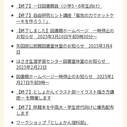
【終了】一日図書館員〈小学5・6年生向け〉
【終了】自由研究ヒント講座「電気の力でホットケ
ーキを作ろう！」
【終了しました】図書館ホームページ 一時停止の
お知らせ 2025年3月10日午前9時30分～
矢田部公民館図書室休室のお知らせ 2025年3月4
日
はさき生涯学習センター図書室休室のお知らせ
2025年2月23日
図書館ホームページ一時停止のお知らせ 2025年1
月27日午前9時～
【終了】としょかんイラスト部ーイラスト描き方講
座ー を開催します
【終了】除籍本を中高大・学生世代向けに優先配布
します
ワークショップ『としょかん理科部』