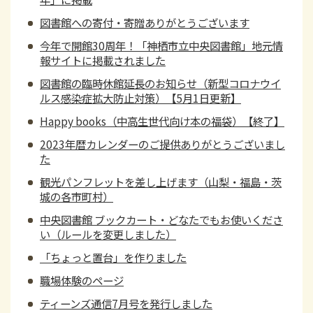
図書館への寄付・寄贈ありがとうございます
今年で開館30周年！「神栖市立中央図書館」地元情
報サイトに掲載されました
図書館の臨時休館延長のお知らせ（新型コロナウイ
ルス感染症拡大防止対策）【5月1日更新】
Happy books（中高生世代向け本の福袋）【終了】
2023年暦カレンダーのご提供ありがとうございまし
た
観光パンフレットを差し上げます（山梨・福島・茨
城の各市町村）
中央図書館 ブックカート・どなたでもお使いくださ
い（ルールを変更しました）
「ちょっと置台」を作りました
職場体験のページ
ティーンズ通信7月号を発行しました