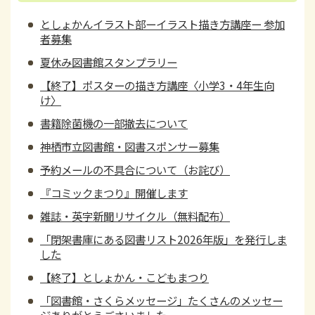
としょかんイラスト部ーイラスト描き方講座ー 参加
者募集
夏休み図書館スタンプラリー
【終了】ポスターの描き方講座〈小学3・4年生向
け〉
書籍除菌機の一部撤去について
神栖市立図書館・図書スポンサー募集
予約メールの不具合について（お詫び）
『コミックまつり』開催します
雑誌・英字新聞リサイクル（無料配布）
「閉架書庫にある図書リスト2026年版」を発行しま
した
【終了】としょかん・こどもまつり
「図書館・さくらメッセージ」たくさんのメッセー
ジありがとうごさいました