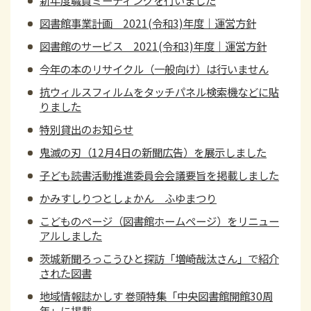
図書館事業計画 2021(令和3)年度｜運営方針
図書館のサービス 2021(令和3)年度｜運営方針
今年の本のリサイクル（一般向け）は行いません
抗ウィルスフィルムをタッチパネル検索機などに貼
りました
特別貸出のお知らせ
鬼滅の刃（12月4日の新聞広告）を展示しました
子ども読書活動推進委員会会議要旨を掲載しました
かみすしりつとしょかん ふゆまつり
こどものページ（図書館ホームページ）をリニュー
アルしました
茨城新聞ろっこうひと探訪「増崎哉汰さん」で紹介
された図書
地域情報誌かしす 巻頭特集「中央図書館開館30周
年」に掲載