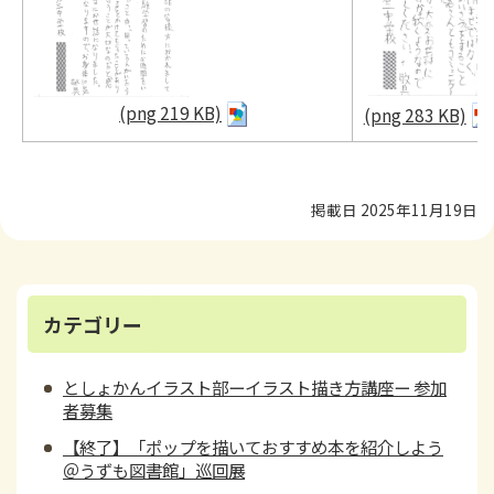
(png 219 KB)
(png 283 KB)
掲載日 2025年11月19日
カテゴリー
としょかんイラスト部ーイラスト描き方講座ー 参加
者募集
【終了】「ポップを描いておすすめ本を紹介しよう
＠うずも図書館」巡回展