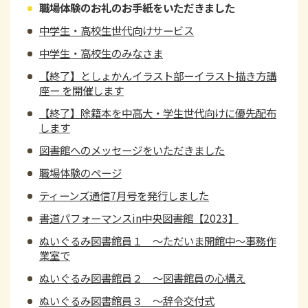
職場体験のお礼のお手紙をいただきました
中学生・高校生世代向けサービス
中学生・高校生のみなさま
【終了】としょかんイラスト部ーイラスト描き方講
座ー を開催します
【終了】除籍本を中高大・学生世代向けに優先配布
します
図書館へのメッセージをいただきました
職場体験のページ
ティーンズ通信7月号を発行しました
書道パフォーマンスin中央図書館【2023】
ぬいぐるみ図書館員１ ～ただいま開館中～事務作
業室で
ぬいぐるみ図書館員２ ～図書館員の心構え
ぬいぐるみ図書館員３ ～辞令交付式