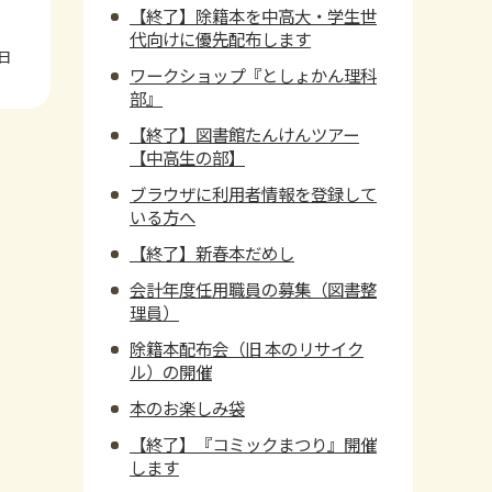
【終了】除籍本を中高大・学生世
代向けに優先配布します
4日
ワークショップ『としょかん理科
部』
【終了】図書館たんけんツアー
【中高生の部】
ブラウザに利用者情報を登録して
いる方へ
【終了】新春本だめし
会計年度任用職員の募集（図書整
理員）
除籍本配布会（旧 本のリサイク
ル）の開催
本のお楽しみ袋
【終了】『コミックまつり』開催
します