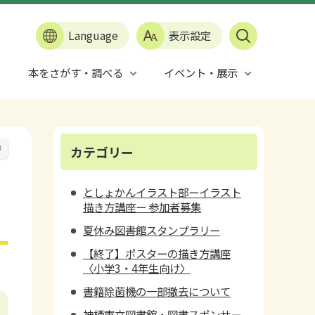
Language
表示設定
本をさがす・調べる
イベント・展示
ジ
カテゴリー
としょかんイラスト部ーイラスト
描き方講座ー 参加者募集
夏休み図書館スタンプラリー
【終了】ポスターの描き方講座
〈小学3・4年生向け〉
書籍除菌機の一部撤去について
神栖市立図書館・図書スポンサー