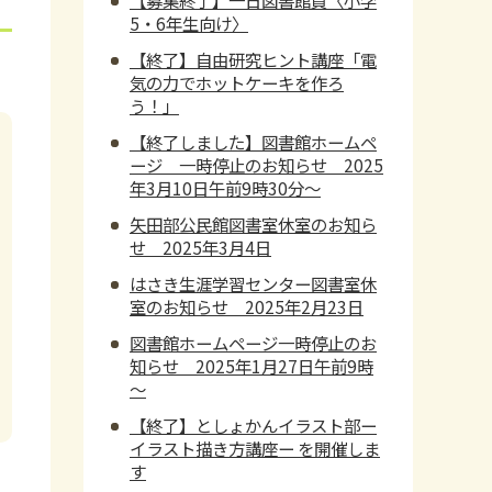
5・6年生向け〉
【終了】自由研究ヒント講座「電
気の力でホットケーキを作ろ
う！」
【終了しました】図書館ホームペ
ージ 一時停止のお知らせ 2025
年3月10日午前9時30分～
矢田部公民館図書室休室のお知ら
せ 2025年3月4日
はさき生涯学習センター図書室休
室のお知らせ 2025年2月23日
図書館ホームページ一時停止のお
知らせ 2025年1月27日午前9時
～
【終了】としょかんイラスト部ー
イラスト描き方講座ー を開催しま
す