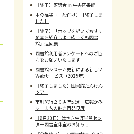
【終了】落語会 in 中央図書館
本の福袋（一般向け）【終了しま
した】
【終了】「ポップを描いておすす
め本を紹介しよう＠うずも図書
館」巡回展
図書館利用者アンケートへのご協
力をお願いいたします
図書館システム更新による新しい
Webサービス（2025年）
【終了しました】図書館たんけん
ツアー
市制施行２０周年記念 広報かみ
す まちの魅力再発見展
【8月23日】はさき生涯学習セン
ター図書室休室のお知らせ
【募集終了】一日図書館員〈小学