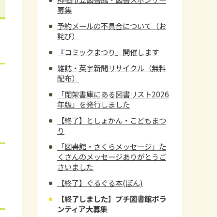
募集
予約メールの不具合について（お
詫び）
『コミックまつり』開催します
雑誌・英字新聞リサイクル（無料
配布）
「閉架書庫にある図書リスト2026
年版」を発行しました
【終了】としょかん・こどもまつ
り
「図書館・さくらメッセージ」た
くさんのメッセージありがとうご
さいました
【終了】ぐるぐる本(ぽん)
【終了しました】プチ図書館ボラ
ンティア大募集