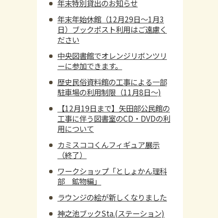
年末特別貸出のお知らせ
年末年始休館（12月29日～1月3
日）ブックポスト利用はご遠慮く
ださい
中央図書館でオレンジリボンツリ
ーに参加できます。
歴史民俗資料館の工事による一部
駐車場の利用制限（11月8日～)
【12月19日まで】矢田部公民館の
工事に伴う図書室のCD・DVDの利
用について
カミスココくんフィギュア展示
（終了）
ワークショップ「としょかん理科
部 鉱物編」
ラウンジの絵が新しくなりました
神之池ブックSta.(ステーション)