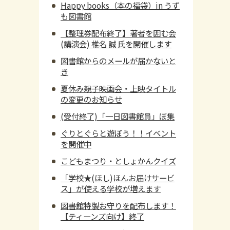
Happy books（本の福袋）in うず
も図書館
【整理券配布終了】著者を囲む会
(講演会) 椎名 誠 氏を開催します
図書館からのメールが届かないと
き
夏休み親子映画会・上映タイトル
の変更のお知らせ
(受付終了)「一日図書館員」ぼ集
ぐりとぐらと遊ぼう！！イベント
を開催中
こどもまつり・としょかんクイズ
「学校★(ほし)ほんお届けサービ
ス」が使える学校が増えます
図書館特製お守りを配布します！
【ティーンズ向け】終了