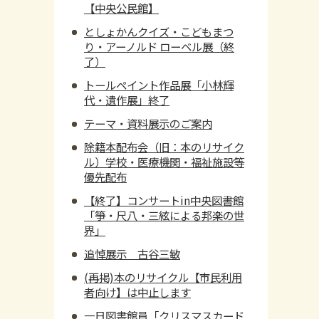
【中央公民館】
としょかんクイズ・こどもまつ
り・アーノルド ローベル展（終
了）
トールペイント作品展「小林輝
代・遺作展」終了
テーマ・資料展示のご案内
除籍本配布会（旧：本のリサイク
ル）学校・医療機関・福祉施設等
優先配布
【終了】コンサートin中央図書館
「箏・尺八・三絃による邦楽の世
界」
追悼展示 古谷三敏
(再掲)本のリサイクル【市民利用
者向け】は中止します
一日図書館員「クリスマスカード