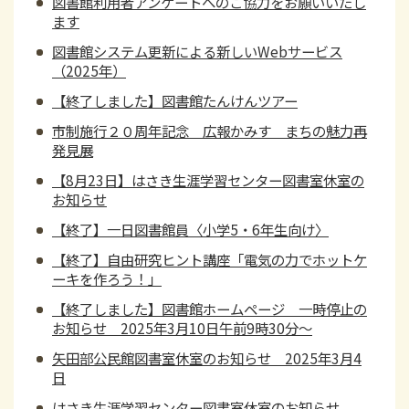
図書館利用者アンケートへのご協力をお願いいたし
ます
図書館システム更新による新しいWebサービス
（2025年）
【終了しました】図書館たんけんツアー
市制施行２０周年記念 広報かみす まちの魅力再
発見展
【8月23日】はさき生涯学習センター図書室休室の
お知らせ
【終了】一日図書館員〈小学5・6年生向け〉
【終了】自由研究ヒント講座「電気の力でホットケ
ーキを作ろう！」
【終了しました】図書館ホームページ 一時停止の
お知らせ 2025年3月10日午前9時30分～
矢田部公民館図書室休室のお知らせ 2025年3月4
日
はさき生涯学習センター図書室休室のお知らせ