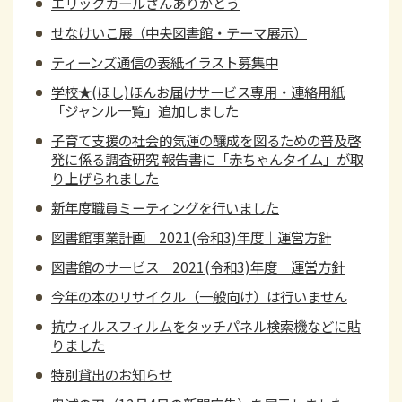
エリックカールさんありがとう
せなけいこ展（中央図書館・テーマ展示）
ティーンズ通信の表紙イラスト募集中
学校★(ほし)ほんお届けサービス専用・連絡用紙
「ジャンル一覧」追加しました
子育て支援の社会的気運の醸成を図るための普及啓
発に係る調査研究 報告書に「赤ちゃんタイム」が取
り上げられました
新年度職員ミーティングを行いました
図書館事業計画 2021(令和3)年度｜運営方針
図書館のサービス 2021(令和3)年度｜運営方針
今年の本のリサイクル（一般向け）は行いません
抗ウィルスフィルムをタッチパネル検索機などに貼
りました
特別貸出のお知らせ