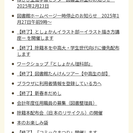
2025年2月23日
図書館ホームページ一時停止のお知らせ 2025年1
月27日午前9時～
【終了】としょかんイラスト部ーイラスト描き方講
座ー を開催します
【終了】除籍本を中高大・学生世代向けに優先配布
します
ワークショップ『としょかん理科部』
【終了】図書館たんけんツアー【中高生の部】
ブラウザに利用者情報を登録している方へ
【終了】新春本だめし
会計年度任用職員の募集（図書整理員）
除籍本配布会（旧 本のリサイクル）の開催
本のお楽しみ袋
【終了】『コミックまつり』開催します