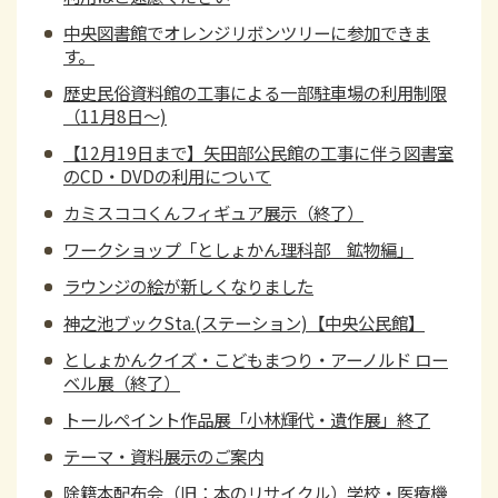
中央図書館でオレンジリボンツリーに参加できま
す。
歴史民俗資料館の工事による一部駐車場の利用制限
（11月8日～)
【12月19日まで】矢田部公民館の工事に伴う図書室
のCD・DVDの利用について
カミスココくんフィギュア展示（終了）
ワークショップ「としょかん理科部 鉱物編」
ラウンジの絵が新しくなりました
神之池ブックSta.(ステーション)【中央公民館】
としょかんクイズ・こどもまつり・アーノルド ロー
ベル展（終了）
トールペイント作品展「小林輝代・遺作展」終了
テーマ・資料展示のご案内
除籍本配布会（旧：本のリサイクル）学校・医療機