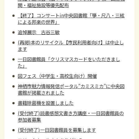
関・福祉施設等優先配布
【終了】コンサートin中央図書館「箏・尺八・三絃
による邦楽の世界」
追悼展示 古谷三敏
(再掲)本のリサイクル【市民利用者向け】は中止し
ます
一日図書館員「クリスマスカードをいただきまし
た」
図フェス（中学生・高校生向け）開催
神栖市魅力情報発信ポータル”カミスミカ”に中央図
書館が掲載されました
書籍除菌機を設置しました
(受付終了)読書感想文書き方講座・一日図書館員の
参加者募集
(受付終了)一日図書館員を募集します