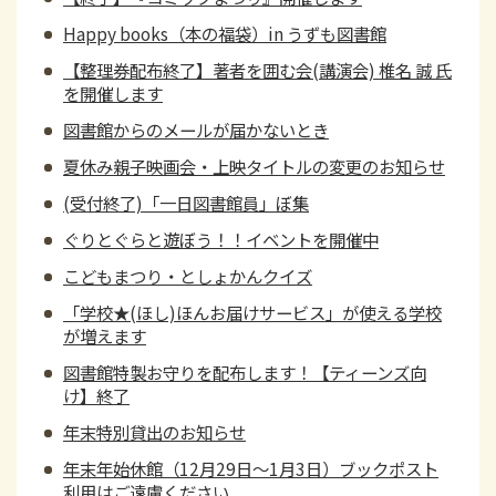
Happy books（本の福袋）in うずも図書館
【整理券配布終了】著者を囲む会(講演会) 椎名 誠 氏
を開催します
図書館からのメールが届かないとき
夏休み親子映画会・上映タイトルの変更のお知らせ
(受付終了)「一日図書館員」ぼ集
ぐりとぐらと遊ぼう！！イベントを開催中
こどもまつり・としょかんクイズ
「学校★(ほし)ほんお届けサービス」が使える学校
が増えます
図書館特製お守りを配布します！【ティーンズ向
け】終了
年末特別貸出のお知らせ
年末年始休館（12月29日～1月3日）ブックポスト
利用はご遠慮ください