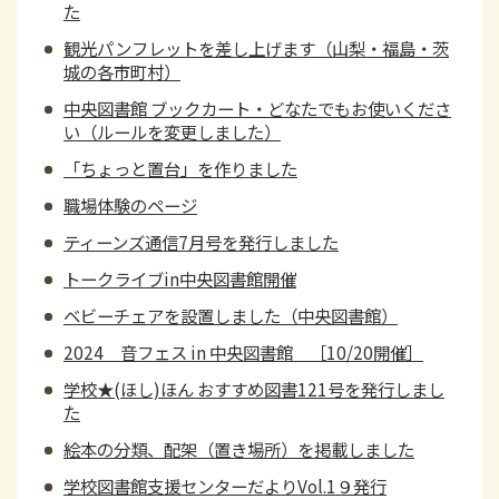
た
観光パンフレットを差し上げます（山梨・福島・茨
城の各市町村）
中央図書館 ブックカート・どなたでもお使いくださ
い（ルールを変更しました）
「ちょっと置台」を作りました
職場体験のページ
ティーンズ通信7月号を発行しました
トークライブin中央図書館開催
ベビーチェアを設置しました（中央図書館）
2024 音フェス in 中央図書館 ［10/20開催］
学校★(ほし)ほん おすすめ図書121号を発行しまし
た
絵本の分類、配架（置き場所）を掲載しました
学校図書館支援センターだよりVol.1９発行