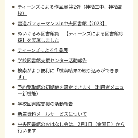
ティーンズによる作品展 第2弾（神栖三中、神栖高
校）
書道パフォーマンスin中央図書館【2023】
ぬいぐるみ図書館員 【ティーンズによる図書館応
援】を実施しました
ティーンズによる作品展
学校図書館支援センター活動報告
検索がより便利に「検索結果の絞り込みができま
す」
予約受取館の初期値を設定できます（利用者メニュ
ー新機能）
学校図書館支援の活動報告
新着資料メールサービスについて
中央図書館のおはなし会は、2月1日（金曜日）から
行います