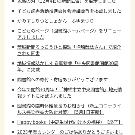
鬼滅の刃（12月4日の新聞広告）を展示しました
子ども読書活動推進委員会会議要旨を掲載しました
かみすしりつとしょかん ふゆまつり
こどものページ（図書館ホームページ）をリニュー
アルしました
茨城新聞ろっこうひと探訪「増崎哉汰さん」で紹介
された図書
地域情報誌かしす 巻頭特集「中央図書館開館30周
年」に掲載
図書館への寄付・寄贈ありがとうございます
今年で開館30周年！「神栖市立中央図書館」地元情
報サイトに掲載されました
図書館の臨時休館延長のお知らせ（新型コロナウイ
ルス感染症拡大防止対策）【5月1日更新】
Happy books（中高生世代向け本の福袋）【終了】
2023年暦カレンダーのご提供ありがとうございまし