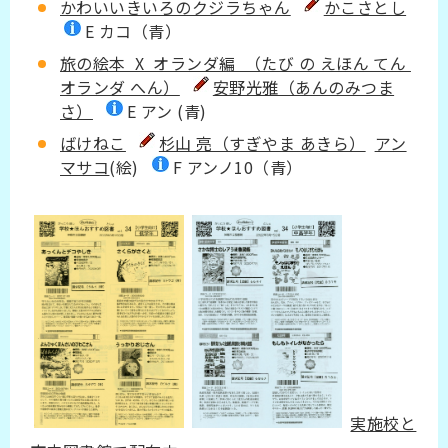
かわいいきいろのクジラちゃん
かこさとし
E カコ（青）
旅の絵本 X オランダ編 （たび の えほん てん
オランダ へん）
安野光雅（あんのみつま
さ）
E アン (青)
ばけねこ
杉山 亮（すぎやま あきら）
アン
マサコ
(絵)
F アンノ10（青）
実施校と