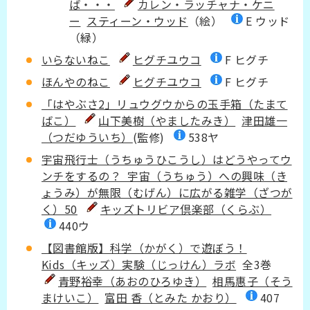
ば・・・
カレン・ラッチャナ・ケニ
ー
スティーン・ウッド
（絵）
E ウッド
（緑）
いらないねこ
ヒグチユウコ
F ヒグチ
ほんやのねこ
ヒグチユウコ
F ヒグチ
「はやぶさ2」リュウグウからの玉手箱（たまて
ばこ）
山下美樹（やましたみき）
津田雄一
（つだゆういち）
(監修)
538ヤ
宇宙飛行士（うちゅうひこうし）はどうやってウ
ンチをするの？ 宇宙（うちゅう）への興味（き
ょうみ）が無限（むげん）に広がる雑学（ざつが
く）50
キッズトリビア倶楽部（くらぶ）
440ウ
【図書館版】科学（かがく）で遊ぼう！
Kids（キッズ）実験（じっけん）ラボ
全3巻
青野裕幸（あおのひろゆき）
相馬惠子（そう
まけいこ）
富田 香（とみた かおり）
407