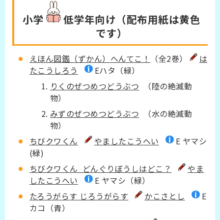
小学
低学年
向け（配布用紙は黄色
です）
えほん図鑑（ずかん）へんてこ！
（全2巻）
は
たこうしろう
Eハタ（緑）
りくのぜつめつどうぶつ
（陸の絶滅動
物）
みずのぜつめつどうぶつ
（水の絶滅動
物）
ちびクワくん
やましたこうへい
E ヤマシ
(緑)
ちびクワくん どんぐりぼうしはどこ？
やま
したこうへい
E ヤマシ（緑）
たろうがらす じろうがらす
かこさとし
E
カコ（青）