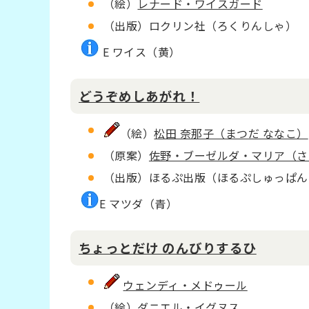
（絵）
レナード・ワイスガード
（出版）ロクリン社（ろくりんしゃ）
E ワイス（黄）
どうぞめしあがれ！
（絵）
松田 奈那子（まつだ ななこ）
（原案）
佐野・ブーゼルダ・マリア（さ
（出版）ほるぷ出版（ほるぷしゅっぱん
E マツダ（青）
ちょっとだけ のんびりするひ
ウェンディ・メドゥール
（絵）
ダニエル・イグヌス