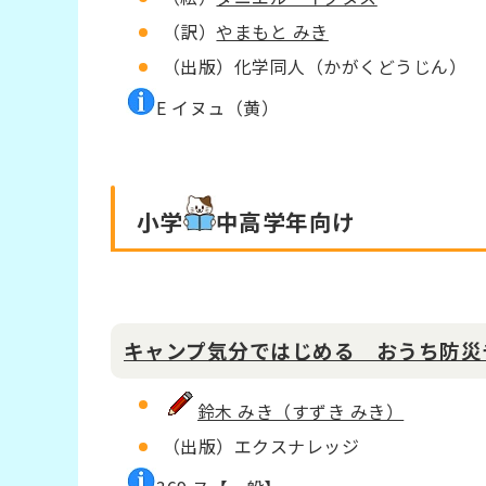
（訳）
やまもと みき
（出版）化学同人（かがくどうじん）
E イヌュ（黄）
小学
中高学年
向け
キャンプ気分ではじめる おうち防災
鈴木 みき（すずき みき）
（出版）エクスナレッジ