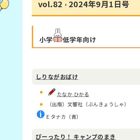
vol.82
2024年9月1日号
小学
低学年
向け
しりながおばけ
たなか ひかる
（出版）文響社（ぶんきょうしゃ）
E タナカ（青）
ぴーったり！ キャンプのまき