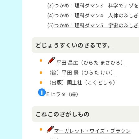
(3)
つかめ！理科ダマン3 科学でナゾ
(4)
つかめ！理科ダマン4 人体のふし
(5)
つかめ！理科ダマン5 宇宙のふし
どじょうすくいのさるです。
平田 昌広（ひらた まさひろ）
（絵）
平田 景（ひらた けい）
（出版）国土社（こくどしゃ）
E ヒラタ（緑）
こねこのさがしもの
マーガレット・ワイズ・ブラウン