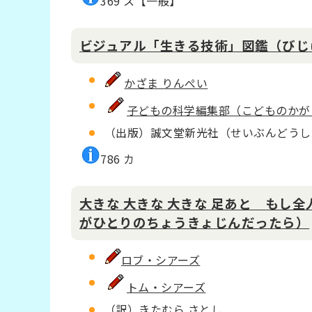
369 ス【一般】
ビジュアル「生きる技術」図鑑（びじ
かざま りんぺい
子どもの科学編集部（こどものかが
（出版）誠文堂新光社（せいぶんどうし
786 カ
大きな 大きな 大きな 足あと もし
がひとりのちょうきょじんだったら）
ロブ・シアーズ
トム・シアーズ
（訳）
きたむら さとし