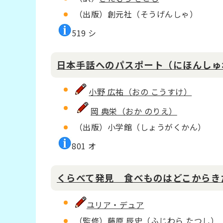
（出版）創元社（そうげんしゃ）
519 シ
日本手話へのパスポート（にほんしゅ
小野 広祐（おの こうすけ）
岡 典栄（おか のりえ）
（出版）小学館（しょうがくかん）
801 オ
くらべて発見 食べものはどこからき
ユリア・デュア
（監修）
藤原 辰史（ふじわら たつし）