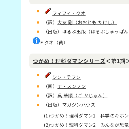
フィフィ・クオ
（訳）
大友 剛（おおとも たけし）
（出版）ほるぷ出版（ほるぷしゅっぱん
E クオ（黄）
つかめ！理科ダマンシリーズ
＜第1期
シン・テフン
（画）
ナ・スンフン
（訳）
呉 華順（ご かじゅん）
（出版）マガジンハウス
(1)
つかめ！理科ダマン1 科学のキホ
(2)
つかめ！理科ダマン2 みんなが恐