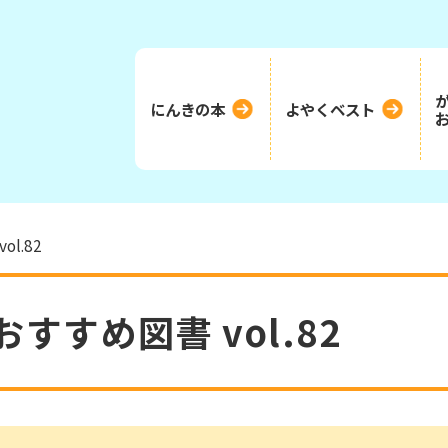
にんきの本
よやくベスト
l.82
おすすめ図書 vol.82