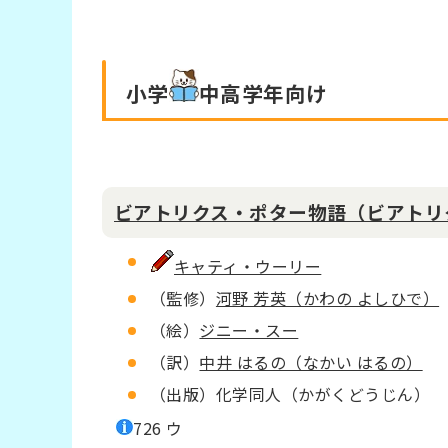
小学
中高学年
向け
ビアトリクス・ポター物語（ビアトリ
キャティ・ウーリー
（監修）
河野 芳英（かわの よしひで）
（絵）
ジニー・スー
（訳）
中井 はるの（なかい はるの）
（出版）化学同人（かがくどうじん）
726 ウ