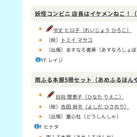
妖怪コンビニ 店長はイケメンねこ！
令丈 ヒロ子（れいじょう ひろこ）
（絵）
トミイ マサコ
（出版）あすなろ書房（あすなろしょぼ
YF レイジ
雨ふる本屋5冊セット（あめふるほん
日向 理恵子（ひなた りえこ）
（絵）
吉田 尚令（よしだ ひさのり）
（出版）童心社（どうしんしゃ）
F ヒナタ