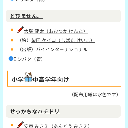
とびません。
大塚 健太（おおつか けんた）
（絵）
柴田 ケイコ（しばた けいこ）
（出版）パイインターナショナル
E シバタ（青）
小学
中高学年
向け
（
配布用紙は水色です）
せっかちなハチドリ
安東 みきえ（あんどう みきえ）