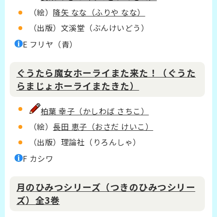
（絵）
降矢 なな（ふりや なな）
（出版）文溪堂（ぶんけいどう）
E フリヤ（青）
ぐうたら魔女ホーライまた来た！（ぐうた
らまじょホーライまたきた）
柏葉 幸子（かしわば さちこ）
（絵）
長田 恵子（おさだ けいこ）
（出版）理論社（りろんしゃ）
F カシワ
月のひみつシリーズ（つきのひみつシリー
ズ）全3巻