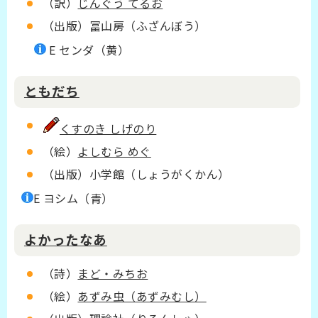
（訳）
じんぐう てるお
（出版）冨山房（ふざんぼう）
E センダ（黄）
ともだち
くすのき しげのり
（絵）
よしむら めぐ
（出版）小学館（しょうがくかん）
E ヨシム（青）
よかったなあ
（詩）
まど・みちお
（絵）
あずみ虫（あずみむし）