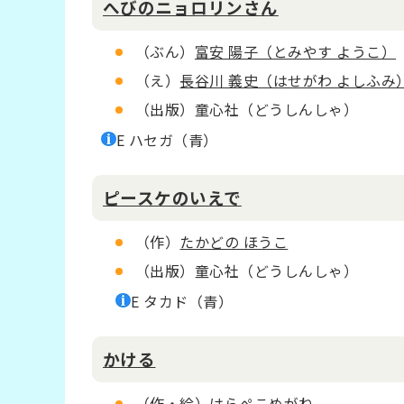
へびのニョロリンさん
（ぶん）
富安 陽子（とみやす ようこ）
（え）
長谷川 義史（はせがわ よしふみ
（出版）童心社（どうしんしゃ）
E ハセガ（青）
ピースケのいえで
（作）
たかどの ほうこ
（出版）童心社（どうしんしゃ）
E タカド（青）
かける
（作・絵）
はらぺこめがね