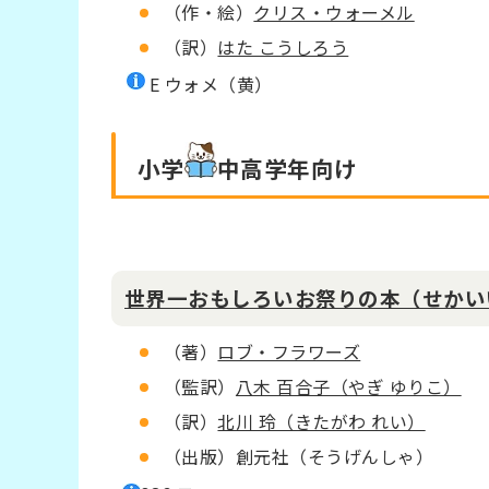
（作・絵）
クリス・ウォーメル
（訳）
はた こうしろう
E ウォメ（黄）
小学
中高学年
向け
世界一おもしろいお祭りの本（せかい
（著）
ロブ・フラワーズ
（監訳）
八木 百合子（やぎ ゆりこ）
（訳）
北川 玲（きたがわ れい）
（出版）創元社（そうげんしゃ）