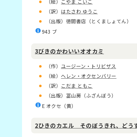
（絵）
こやま こいこ
（訳）
はたさわ ゆうこ
（出版）徳間書店（とくましょてん）
943 ブ
3びきのかわいいオオカミ
（作）
ユージーン・トリビザス
（絵）
ヘレン・オクセンバリー
（訳）
こだま ともこ
（出版）冨山房（ふざんぼう）
E オクセ（黄）
2ひきのカエル そのぼうきれ、どう