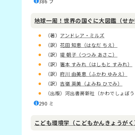
386 フ
地球一周！世界の国ぐに大図鑑（せか
（著）
アンドレア・ミルズ
（訳）
花田 知恵（はなだ ちえ）
（訳）
堤 朝子（つつみ あさこ）
（訳）
箸本 すみれ（はしもと すみれ）
（訳）
府川 由美恵（ふかわ ゆみえ）
（訳）
吉嶺 英美（よみね ひでみ）
（出版）河出書房新社（かわでしょぼう
290 ミ
こども環境学（こどもかんきょうがく