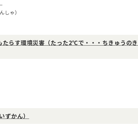
）
んしゃ）
もたらす環境災害
（たった2℃で・・・ちきゅうの
いずかん）