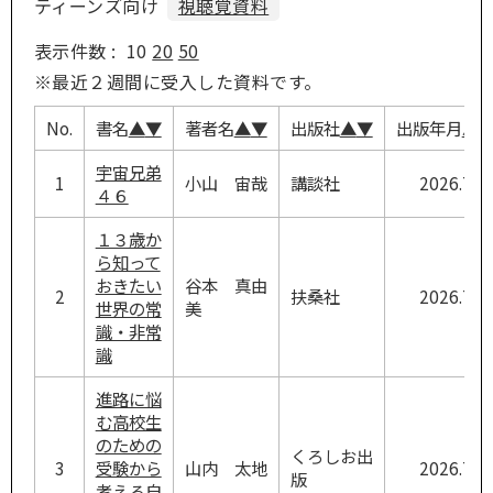
ティーンズ向け
視聴覚資料
表示件数 :
10
20
50
※最近２週間に受入した資料です。
No.
書名
▲
▼
著者名
▲
▼
出版社
▲
▼
出版年月
▲
宇宙兄弟
1
小山 宙哉
講談社
2026.7
４６
１３歳か
ら知って
おきたい
谷本 真由
2
扶桑社
2026.7
世界の常
美
識・非常
識
進路に悩
む高校生
のための
くろしお出
3
受験から
山内 太地
2026.7
版
考える自