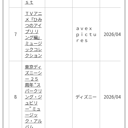
ｓｔ
ＴＶアニ
メ『ひみ
つのアイ
ａｖｅｘ
プリ リ
7
ｐｉｃｔｕ
2026/04/22
ング編』
ｒｅｓ
ミュージ
ックコレ
クション
東京ディ
ズニーシ
ー ２５
周年 “ス
パークリ
8
ング・ジ
ディズニー
2026/04/15
ュビリ
ー” ミュ
ージッ
ク・アル
バム