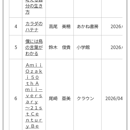
分の生き
方
カラダの
4
高尾 美穂
あかね書房
2026.6
ハテナ
僕には鳥
5
の言葉が
鈴木 俊貴
小学館
2026.6
わかる
Ａｍｉｉ
Ｏｚａｋ
ｉ ５０
ｔｈ Ａ
ｍｉｉ－
ｖｅｒｓ
6
尾崎 亜美
クラウン
2026/04/08
ａｒｙ
～２１ｓ
ｔ Ｃｅ
ｎｔｕｒ
ｙ Ｂｅ