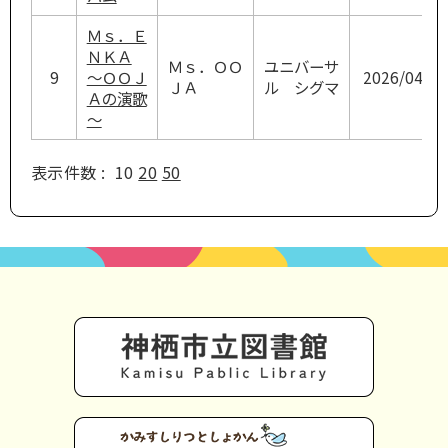
Ｍｓ．Ｅ
ＮＫＡ
Ｍｓ．ＯＯ
ユニバーサ
9
～ＯＯＪ
2026/04/22
ＪＡ
ル シグマ
Ａの演歌
～
表示件数 :
10
20
50