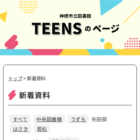
トップ
> 新着資料
新着資料
すべて
中央図書館
うずも
矢田部
はさき
若松