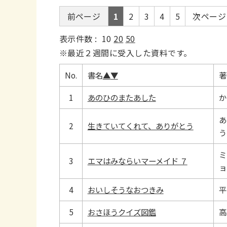
前ページ
1
2
3
4
5
次ページ
表示件数 :
10
20
50
※最近２週間に受入した資料です。
No.
書名
▲
▼
著
1
あのひのまたあした
か
あ
2
生きていてくれて、ありがとう
う
ミ
3
エマはみならいマーメイド ７
ョ
4
おいしそうなおつきみ
平
5
おさほうクイズ図鑑
高