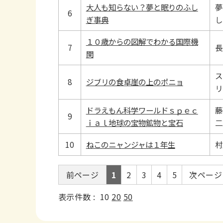
大人も知らない？夢と眠りのふし
夢
6
ぎ事典
し
１０歳からの図解でわかる国際機
7
長
関
ス
8
ジブリの食卓崖の上のポニョ
リ
ドラえもん科学ワールドｓｐｅｃ
藤
9
ｉａｌ地球の宝物鉱物と宝石
二
10
ねこのニャンジャは１年生
村
前ページ
1
2
3
4
5
次ページ
表示件数 :
10
20
50