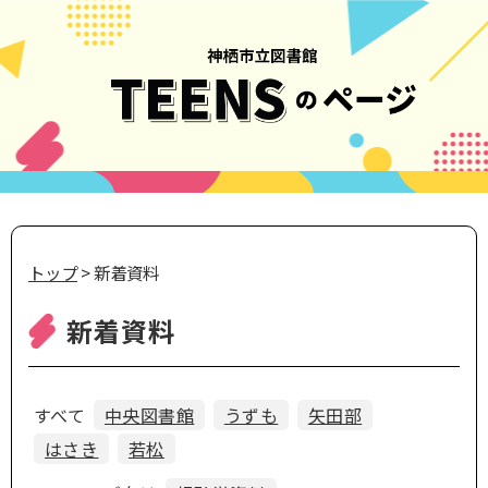
トップ
> 新着資料
新着資料
すべて
中央図書館
うずも
矢田部
はさき
若松