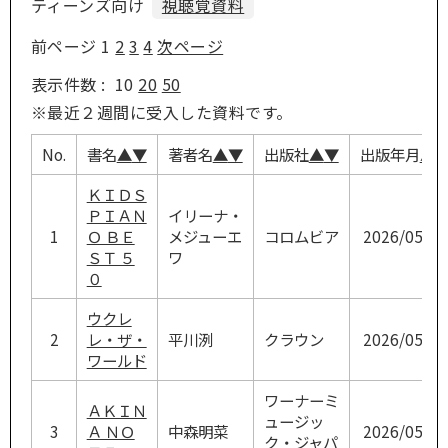
ティーンズ向け
視聴覚資料
前ページ
1
2
3
4
次ページ
表示件数 :
10
20
50
※最近２週間に受入した資料です。
No.
書名
▲
▼
著者名
▲
▼
出版社
▲
▼
出版年月
▲
ＫＩＤＳ
ＰＩＡＮ
イリーナ・
1
Ｏ ＢＥ
メジューエ
コロムビア
2026/05/27
ＳＴ ５
ワ
０
ウクレ
2
レ・ザ・
平川洌
クラウン
2026/05/13
ワールド
ワーナーミ
ＡＫＩＮ
ュージッ
3
Ａ ＮＯ
中森明菜
2026/05/01
ク・ジャパ