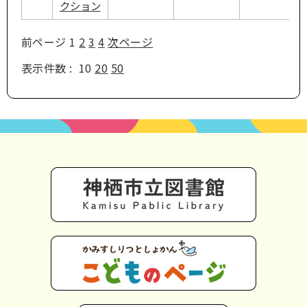
クション
前ページ
1
2
3
4
次ページ
表示件数 :
10
20
50