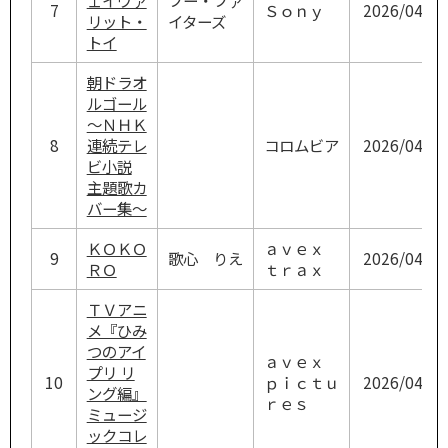
7
Ｓｏｎｙ
2026/04/24
リット・
イターズ
トイ
朝ドラオ
ルゴール
～ＮＨＫ
8
連続テレ
コロムビア
2026/04/22
ビ小説
主題歌カ
バー集～
ＫＯＫＯ
ａｖｅｘ
9
歌心 りえ
2026/04/22
ＲＯ
ｔｒａｘ
ＴＶアニ
メ『ひみ
つのアイ
ａｖｅｘ
プリ リ
10
ｐｉｃｔｕ
2026/04/22
ング編』
ｒｅｓ
ミュージ
ックコレ