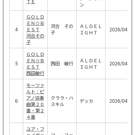
ＴＥ
ン
ＧＯＬＤ
ＥＮ☆Ｂ
河合 その
ＡＬＤＥＬ
4
ＥＳＴ
2026/04/29
子
ＩＧＨＴ
河合その
子
ＧＯＬＤ
ＥＮ☆Ｂ
ＡＬＤＥＬ
5
西田 敏行
2026/04/29
ＥＳＴ
ＩＧＨＴ
西田敏行
モーツァ
ルト：ピ
アノ協奏
クララ・ハ
6
デッカ
2026/04/29
曲第２０
スキル
番・第２
４番
ユア・フ
ェイヴァ
フー・ファ