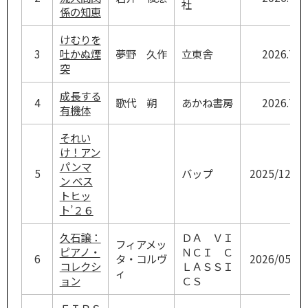
社
係の知恵
けむりを
3
吐かぬ煙
夢野 久作
立東舎
2026.7
突
成長する
4
歌代 朔
あかね書房
2026.7
有機体
それい
け！アン
パンマ
5
バップ
2025/12/24
ン ベス
トヒッ
ト’２６
久石譲：
ＤＡ ＶＩ
フィアメッ
ピアノ・
ＮＣＩ Ｃ
6
タ・コルヴ
2026/05/30
コレクシ
ＬＡＳＳＩ
ィ
ョン
ＣＳ
ＦＩＲＳ