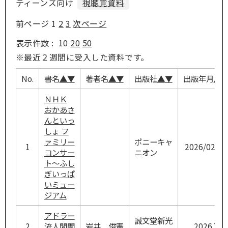
ティーンズ向け
視聴覚資料
前ページ
1
2
3
次ページ
表示件数 :
10
20
50
※最近２週間に受入した資料です。
No.
書名
▲
▼
著者名
▲
▼
出版社
▲
▼
出版年月
▲
ＮＨＫ
おかあさ
んといっ
しょ フ
ァミリー
ポニーキャ
1
2026/02/18
コンサー
ニオン
ト～ふし
ぎいっぱ
いミュー
ジアム
アドラー
誠文堂新光
2
流人間関
岩井 俊憲
2026.7