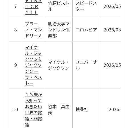
竹原ピスト
スピードス
7
Ｔ ＣＲ
2026/05/27
ル
ター
Ｙ！！
ブラー
明治大学マ
8
ノ・マン
ンドリン倶
コロムビア
2026/05/27
ドリーノ
楽部
マイケ
ル・ジャ
クソン＆
マイケル・
ユニバーサ
9
ジャクソ
2026/05/20
ジャクソン
ル
ン５ －
ザ・ベス
ト－
１３歳か
ら知って
おきたい
谷本 真由
10
扶桑社
2026.7
世界の常
美
識・非常
識