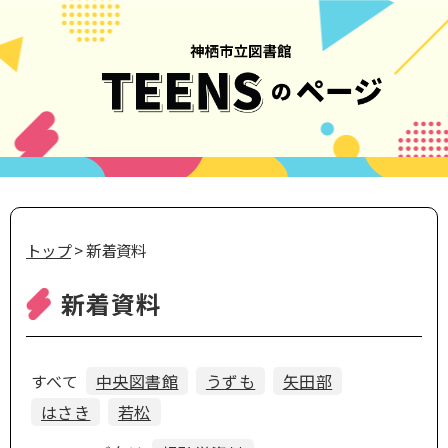
トップ
> 新着資料
新着資料
すべて
中央図書館
うずも
矢田部
はさき
若松