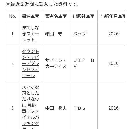
※最近２週間に受入した資料です。
No.
書名
▲
▼
著者名
▲
▼
出版社
▲
▼
出版年月
▲
▼
果てしな
1
きスカー
細田 守
バップ
2026
レット
ダウント
ン・アビ
サイモン・
ＵＩＰ Ｂ
2
ー／グラ
2026
カーティス
Ｖ
ンドフィ
ナーレ
スマホを
落とした
だけなの
に 最終
3
中田 秀夫
ＴＢＳ
2026
章／ファ
イナルハ
ッキング