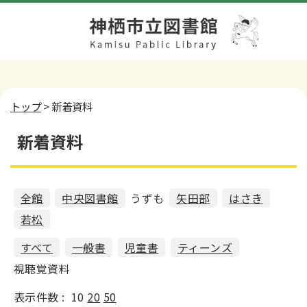
トップ
> 新着資料
新着資料
全館
中央図書館
うずも
矢田部
はさき
若松
すべて
一般書
児童書
ティーンズ
視聴覚資料
表示件数 :
10
20
50