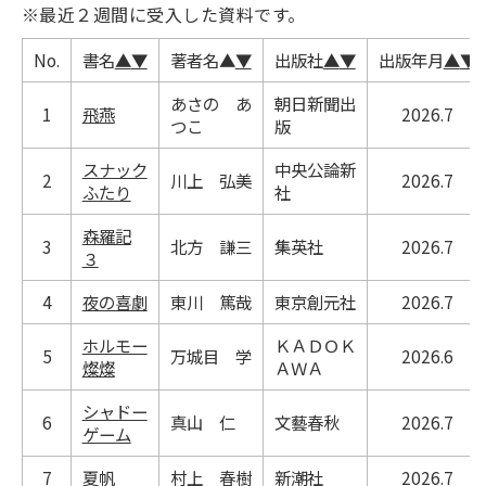
※最近２週間に受入した資料です。
No.
書名
▲
▼
著者名
▲
▼
出版社
▲
▼
出版年月
▲
▼
あさの あ
朝日新聞出
1
飛燕
2026.7
つこ
版
スナック
中央公論新
2
川上 弘美
2026.7
ふたり
社
森羅記
3
北方 謙三
集英社
2026.7
３
4
夜の喜劇
東川 篤哉
東京創元社
2026.7
ホルモー
ＫＡＤＯＫ
5
万城目 学
2026.6
燦燦
ＡＷＡ
シャドー
6
真山 仁
文藝春秋
2026.7
ゲーム
7
夏帆
村上 春樹
新潮社
2026.7