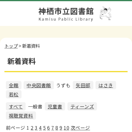
トップ
> 新着資料
新着資料
全館
中央図書館
うずも
矢田部
はさき
若松
すべて
一般書
児童書
ティーンズ
視聴覚資料
前ページ
1
2
3
4
5
6
7
8
9
10
次ページ