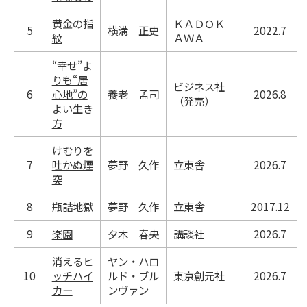
黄金の指
ＫＡＤＯＫ
5
横溝 正史
2022.7
紋
ＡＷＡ
“幸せ”よ
りも“居
ビジネス社
6
心地”の
養老 孟司
2026.8
（発売）
よい生き
方
けむりを
7
吐かぬ煙
夢野 久作
立東舎
2026.7
突
8
瓶詰地獄
夢野 久作
立東舎
2017.12
9
楽園
夕木 春央
講談社
2026.7
消えるヒ
ヤン・ハロ
10
ッチハイ
ルド・ブル
東京創元社
2026.7
カー
ンヴァン