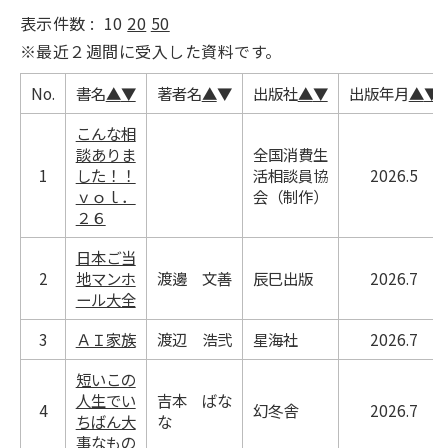
表示件数 :
10
20
50
※最近２週間に受入した資料です。
No.
書名
▲
▼
著者名
▲
▼
出版社
▲
▼
出版年月
▲
▼
こんな相
談ありま
全国消費生
1
した！！
活相談員協
2026.5
ｖｏｌ．
会（制作）
２６
日本ご当
2
地マンホ
渡邊 文善
辰巳出版
2026.7
ール大全
3
ＡＩ家族
渡辺 浩弐
星海社
2026.7
短いこの
人生でい
吉本 ばな
4
幻冬舎
2026.7
ちばん大
な
事なもの