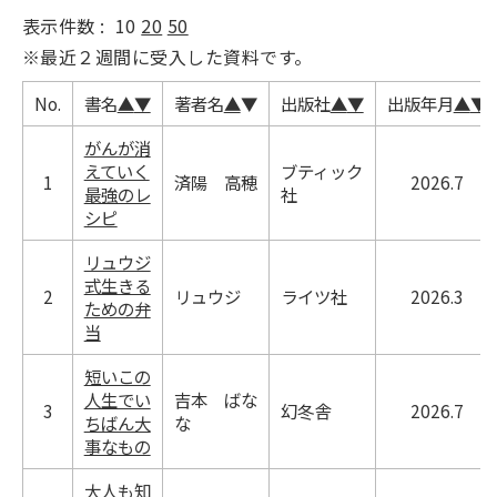
表示件数 :
10
20
50
※最近２週間に受入した資料です。
No.
書名
▲
▼
著者名
▲
▼
出版社
▲
▼
出版年月
▲
▼
がんが消
えていく
ブティック
1
済陽 高穂
2026.7
最強のレ
社
シピ
リュウジ
式生きる
2
リュウジ
ライツ社
2026.3
ための弁
当
短いこの
人生でい
吉本 ばな
3
幻冬舎
2026.7
ちばん大
な
事なもの
大人も知