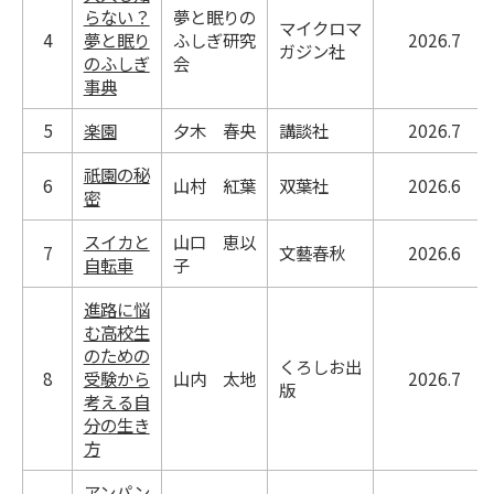
らない？
夢と眠りの
マイクロマ
4
夢と眠り
ふしぎ研究
2026.7
ガジン社
のふしぎ
会
事典
5
楽園
夕木 春央
講談社
2026.7
祇園の秘
6
山村 紅葉
双葉社
2026.6
密
スイカと
山口 恵以
7
文藝春秋
2026.6
自転車
子
進路に悩
む高校生
のための
くろしお出
8
受験から
山内 太地
2026.7
版
考える自
分の生き
方
アンパン