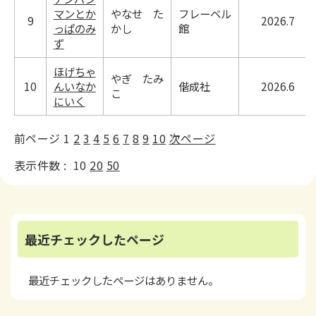
マンとか
やなせ た
フレーベル
9
2026.7
っぱのみ
かし
館
ず
ほげちゃ
やぎ たみ
10
んいなか
偕成社
2026.6
こ
にいく
前ページ
1
2
3
4
5
6
7
8
9
10
次ページ
表示件数 :
10
20
50
最近チェックしたページ
最近チェックしたページはありません。