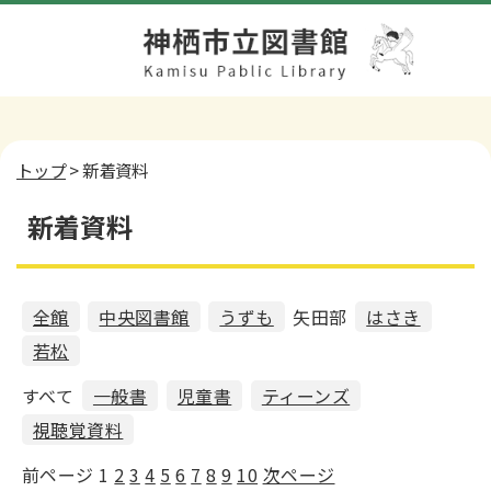
トップ
> 新着資料
新着資料
全館
中央図書館
うずも
矢田部
はさき
若松
すべて
一般書
児童書
ティーンズ
視聴覚資料
前ページ
1
2
3
4
5
6
7
8
9
10
次ページ