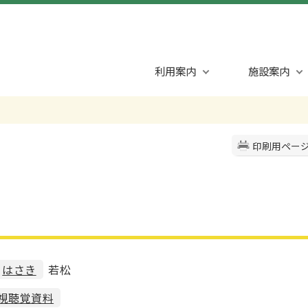
利用案内
施設案内
印刷用ペー
はさき
若松
視聴覚資料