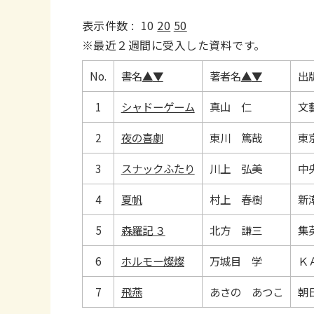
表示件数 :
10
20
50
※最近２週間に受入した資料です。
No.
書名
▲
▼
著者名
▲
▼
出
1
シャドーゲーム
真山 仁
文
2
夜の喜劇
東川 篤哉
東
3
スナックふたり
川上 弘美
中
4
夏帆
村上 春樹
新
5
森羅記 ３
北方 謙三
集
6
ホルモー燦燦
万城目 学
Ｋ
7
飛燕
あさの あつこ
朝