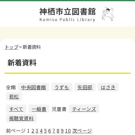
トップ
> 新着資料
新着資料
全館
中央図書館
うずも
矢田部
はさき
若松
すべて
一般書
児童書
ティーンズ
視聴覚資料
前ページ
1
2
3
4
5
6
7
8
9
10
次ページ