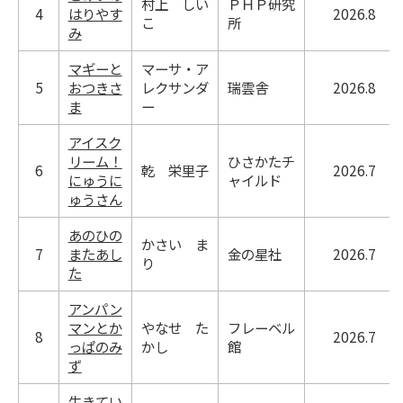
村上 しい
ＰＨＰ研究
4
はりやす
2026.8
こ
所
み
マギーと
マーサ・ア
5
おつきさ
レクサンダ
瑞雲舎
2026.8
ま
ー
アイスク
リーム！
ひさかたチ
6
乾 栄里子
2026.7
にゅうに
ャイルド
ゅうさん
あのひの
かさい ま
7
またあし
金の星社
2026.7
り
た
アンパン
マンとか
やなせ た
フレーベル
8
2026.7
っぱのみ
かし
館
ず
生きてい