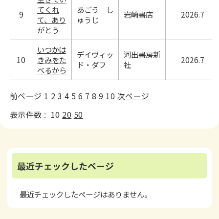
てくれ
あごう し
9
岩崎書店
2026.7
て、あり
ゅうじ
がとう
いつかは
デイヴィッ
河出書房新
10
きみをた
2026.7
ド・ダフ
社
べるから
前ページ
1
2
3
4
5
6
7
8
9
10
次ページ
表示件数 :
10
20
50
最近チェックしたページ
最近チェックしたページはありません。