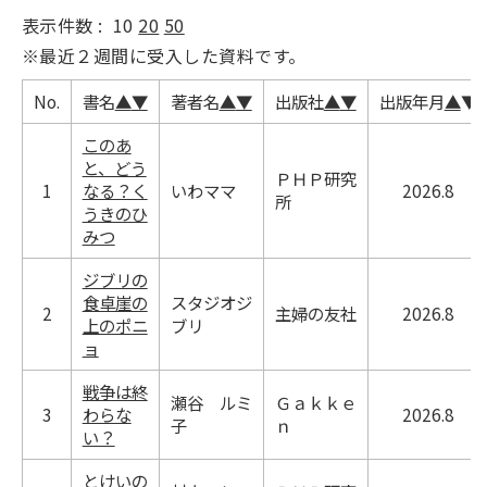
表示件数 :
10
20
50
※最近２週間に受入した資料です。
No.
書名
▲
▼
著者名
▲
▼
出版社
▲
▼
出版年月
▲
▼
このあ
と、どう
ＰＨＰ研究
1
なる？く
いわママ
2026.8
所
うきのひ
みつ
ジブリの
食卓崖の
スタジオジ
2
主婦の友社
2026.8
上のポニ
ブリ
ョ
戦争は終
瀬谷 ルミ
Ｇａｋｋｅ
3
わらな
2026.8
子
ｎ
い？
とけいの