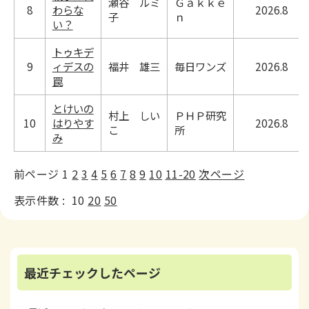
瀬谷 ルミ
Ｇａｋｋｅ
8
わらな
2026.8
子
ｎ
い？
トゥキデ
9
ィデスの
福井 雄三
毎日ワンズ
2026.8
罠
とけいの
村上 しい
ＰＨＰ研究
10
はりやす
2026.8
こ
所
み
前ページ
1
2
3
4
5
6
7
8
9
10
11-20
次ページ
表示件数 :
10
20
50
最近チェックしたページ