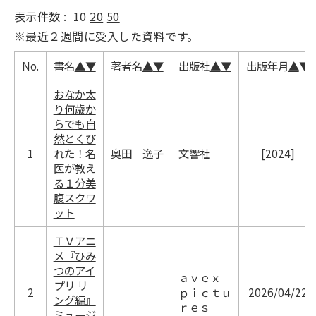
表示件数 :
10
20
50
※最近２週間に受入した資料です。
No.
書名
▲
▼
著者名
▲
▼
出版社
▲
▼
出版年月
▲
▼
おなか太
り何歳か
らでも自
然とくび
1
れた！名
奥田 逸子
文響社
[2024]
医が教え
る１分美
腹スクワ
ット
ＴＶアニ
メ『ひみ
つのアイ
ａｖｅｘ
プリ リ
2
ｐｉｃｔｕ
2026/04/22
ング編』
ｒｅｓ
ミュージ