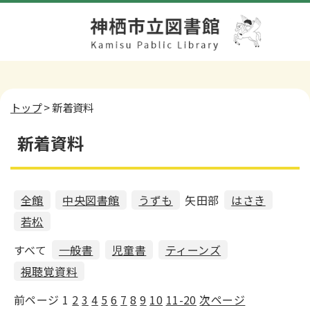
トップ
> 新着資料
新着資料
全館
中央図書館
うずも
矢田部
はさき
若松
すべて
一般書
児童書
ティーンズ
視聴覚資料
前ページ
1
2
3
4
5
6
7
8
9
10
11-20
次ページ