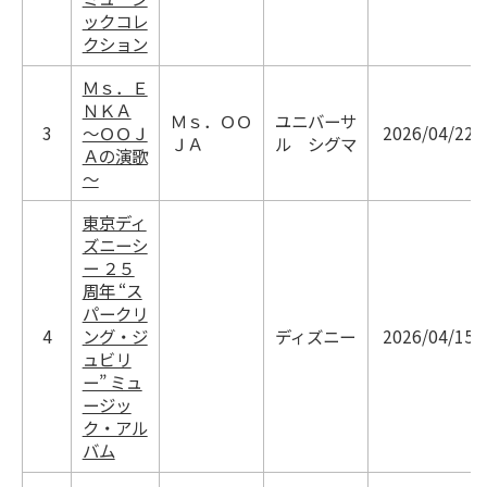
ックコレ
クション
Ｍｓ．Ｅ
ＮＫＡ
Ｍｓ．ＯＯ
ユニバーサ
3
～ＯＯＪ
2026/04/22
ＪＡ
ル シグマ
Ａの演歌
～
東京ディ
ズニーシ
ー ２５
周年 “ス
パークリ
4
ング・ジ
ディズニー
2026/04/15
ュビリ
ー” ミュ
ージッ
ク・アル
バム