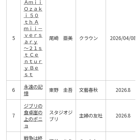
Ａｍｉｉ
Ｏｚａｋ
ｉ ５０
ｔｈ Ａ
ｍｉｉ－
ｖｅｒｓ
5
尾崎 亜美
クラウン
2026/04/08
ａｒｙ
～２１ｓ
ｔ Ｃｅ
ｎｔｕｒ
ｙ Ｂｅ
ｓｔ
永遠の記
6
東野 圭吾
文藝春秋
2026.8
憶
ジブリの
食卓崖の
スタジオジ
7
主婦の友社
2026.8
上のポニ
ブリ
ョ
戦争は終