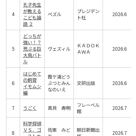
孔子先生
が教える
プレジデン
4
ペズル
2026.6
こども論
ト社
語 ２
どっちが
強い！？
ＫＡＤＯＫ
5
荒ぶる巨
ヴェズィル
2026.6
ＡＷＡ
大鳥バト
ル
はじめて
霞ケ浦どう
の飼育
6
ぶつとみん
文研出版
2026.6
イモムシ
なのいえ
編
フレーベル
7
うごく
真貝 寿明
2026.7
館
科学探偵
ＶＳ．ゴ
佐東 みど
朝日新聞出
8
2026.7