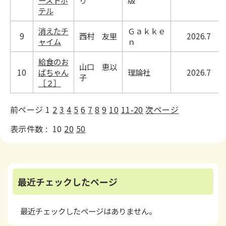
ーストホ
り
版
テル
消えたチ
Ｇａｋｋｅ
9
西村 友里
2026.7
ャイム
ｎ
給食のお
山口 恵以
10
ばちゃん
理論社
2026.7
子
［２］
前ページ
1
2
3
4
5
6
7
8
9
10
11-20
次ページ
表示件数 :
10
20
50
最近チェックしたページ
最近チェックしたページはありません。