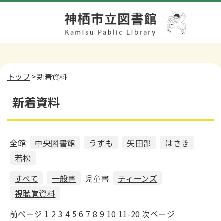
トップ
> 新着資料
新着資料
全館
中央図書館
うずも
矢田部
はさき
若松
すべて
一般書
児童書
ティーンズ
視聴覚資料
前ページ
1
2
3
4
5
6
7
8
9
10
11-20
次ページ