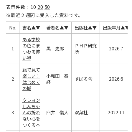
表示件数 :
10
20
50
※最近２週間に受入した資料です。
No.
書名
▲
▼
著者名
▲
▼
出版社
▲
▼
出版年月
▲
▼
ある学校
の色にま
ＰＨＰ研究
1
黒 史郎
2026.7
つわる怖
所
い噂
絵で見て
楽しい！
小和田 泰
2
すばる舎
2026.6
はじめて
経
の城
クレヨン
しんちゃ
3
んの折れ
臼井 儀人
双葉社
2022.11
ない心を
つくる本