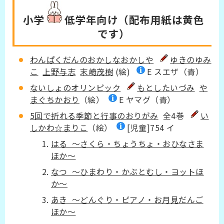
小学
低学年
向け（配布用紙は黄色
です）
わんぱくだんのおかしなおかしや
ゆきのゆみ
こ
上野与志
末崎茂樹
(絵)
E スエザ（青）
ないしょのオリンピック
もとしたいづみ
や
まぐちかおり
（絵）
E ヤマグ（青）
5回で折れる季節と行事のおりがみ
全4巻
い
しかわ☆まりこ
（絵）
[児童]754 イ
はる ～さくら・ちょうちょ・おひなさま
ほか～
なつ ～ひまわり・かぶとむし・ヨットほ
か～
あき ～どんぐり・ピアノ・お月見だんご
ほか～