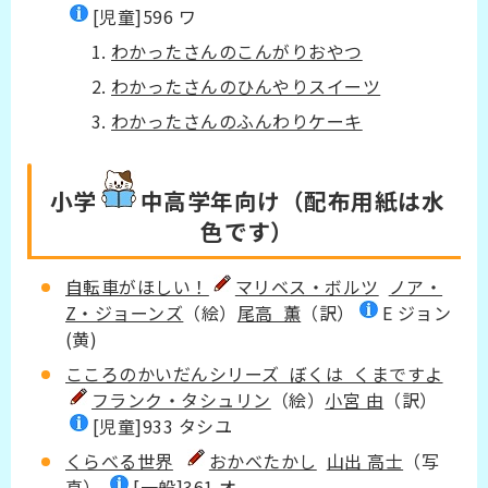
[児童]596 ワ
わかったさんのこんがりおやつ
わかったさんのひんやりスイーツ
わかったさんのふんわりケーキ
小学
中高学年
向け（配布用紙は水
色です）
自転車がほしい！
マリベス・ボルツ
ノア・
Z・ジョーンズ
（絵）
尾高 薫
（訳）
E ジョン
(黄)
こころのかいだんシリーズ ぼくは くまですよ
フランク・タシュリン
（絵）
小宮 由
（訳）
[児童]933 タシユ
くらべる世界
おかべたかし
山出 高士
（写
真）
[一般]361 オ