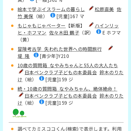
絵本で学ぶイスラームの暮らし
松原直美
佐
竹 美保
（絵）
[児童]167 マ
もじゃもじゃペーター
【新版】
ハインリッ
ヒ・ホフマン
佐々木田 鶴子
（訳）
E ホフマ
（黄）
冒険考古学 失われた世界への時間旅行
堤 隆
[青少年]Y210
10歳の質問箱 なやみちゃんと55人の大人たち
日本ペンクラブ子どもの本委員会
鈴木のりた
け
（絵）
[児童]159 ジ
続・10歳の質問箱 なやみちゃん、絶体絶命！
日本ペンクラブ子どもの本委員会
鈴木のりた
け
（絵）
[児童]159 ジ
調べてカミスココくん
(検索)で表示します。
利用