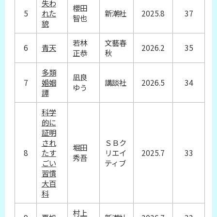
失わ
櫻田
5
れた
新潮社
2025.8
37
智也
貌
若林
文藝春
6
青天
2026.2
35
正恭
秋
多類
凪良
7
婚姻
講談社
2026.5
34
ゆう
譚
科学
的に
証明
され
ＳＢク
堀田
8
たす
リエイ
2025.7
33
秀吾
ごい
ティブ
習慣
大百
科
村上