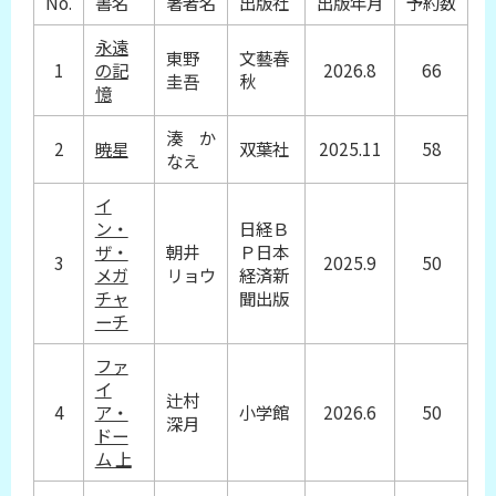
No.
書名
著者名
出版社
出版年月
予約数
永遠
東野
文藝春
1
の記
2026.8
66
圭吾
秋
憶
湊 か
2
暁星
双葉社
2025.11
58
なえ
イ
ン・
日経Ｂ
ザ・
朝井
Ｐ日本
3
2025.9
50
メガ
リョウ
経済新
チャ
聞出版
ーチ
ファ
イ
辻村
4
ア・
小学館
2026.6
50
深月
ドー
ム 上