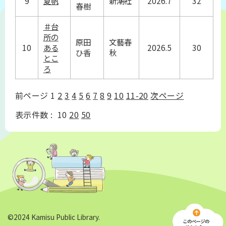
9
夏帆
新潮社
2026.7
32
春樹
＃台
所の
原田
文藝春
10
ある
2026.5
30
ひ香
秋
とこ
ろ
前ページ
1
2
3
4
5
6
7
8
9
10
11-20
次ページ
表示件数 :
10
20
50
©2024 Kamisu Public Library.