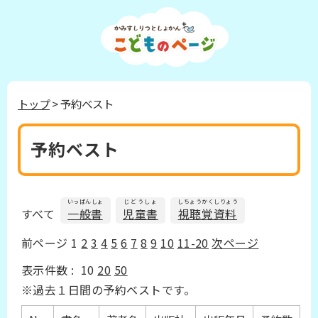
トップ
> 予約ベスト
予約ベスト
いっぱんしょ
じどうしょ
しちょうかくしりょう
すべて
一般書
児童書
視聴覚資料
前ページ
1
2
3
4
5
6
7
8
9
10
11-20
次ページ
表示件数 :
10
20
50
※過去１日間の予約ベストです。