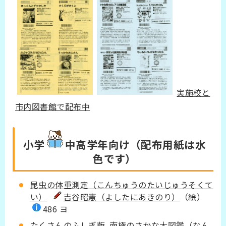
実施校と
市内図書館で配布中
小学
中高学年
向け（配布用紙は水
色です）
昆虫の体重測定（こんちゅうのたいじゅうそくて
い）
吉谷昭憲（よしたにあきのり）
（絵）
486 ヨ
たくさんのふしぎ版 南極のさかな大図鑑（なん