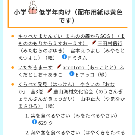
小学
低学年
向け（配布用紙は黄色
です）
キャベたまたんてい まものの森からSOS！（ま
もののもりからえすおーえす）
三田村信行
（みたむらのぶゆき）
宮本えつよし（みやもと
えつよし）
（絵）
F ミタム
いただきまーす
accototo（あっことと）ふ
くだとしお＋あきこ
E アッコ（緑）
くらべて発見（はっけん） やさいの「おな
か」 全3巻
農山漁村文化協会（のうさんぎ
ょそんぶんかきょうかい）
山中正大（やまなか
まさひろ）
（絵）
実を食べるやさい（みをたべるやさい）
629 ク
葉や茎を食べるやさい（はやくきをたべる