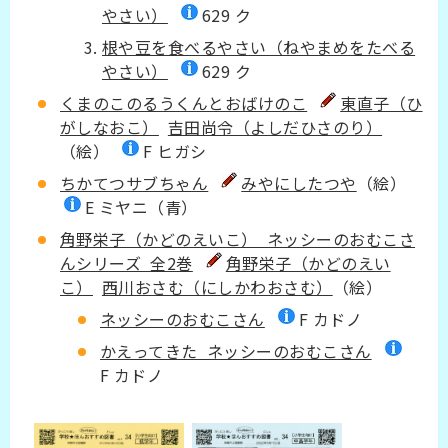
やさい）
629 ク
根や豆を食べるやさい（ねやまめをたべる
やさい）
629 ク
くまのこのるうくんとおばけのこ
東直子（ひ
がしなおこ）
吉田尚令（よしだひさのり）
（絵）
F ヒガシ
ちかてつサブちゃん
みやにしたつや
（絵）
E ミヤニ（青）
角野栄子（かどのえいこ） ネッシーのおむこさ
んシリーズ 全2巻
角野栄子（かどのえい
こ）
西川おさむ（にしかわおさむ）
（絵）
ネッシーのおむこさん
F カドノ
かえってきた ネッシーのおむこさん
F カドノ