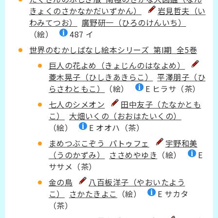
きょくのさかなかだいずかん）
岩見哲夫（い
わみてつお）
廣野研一（ひろのけんいち）
（絵）
487 イ
世界のむかしばなし絵本シリーズ 第I期 全5巻
巨人の花よめ（きょじんのはなよめ）
菱木晃子（ひしきあきらこ）
平澤朋子（ひ
らさわともこ）
（絵）
E ヒラサ（茶）
七人のシメオン
田中友子（たなかとも
こ）
大畑いくの（おおはたいくの）
（絵）
E オオハ（茶）
まめつぶこぞう パトゥフェ
宇野和美
（うのかずみ）
ささめやゆき
（絵）
E
ササメ（茶）
金の鳥
八百板洋子（やおいたよう
こ）
さかたきよこ
（絵）
E サカタ
（茶）