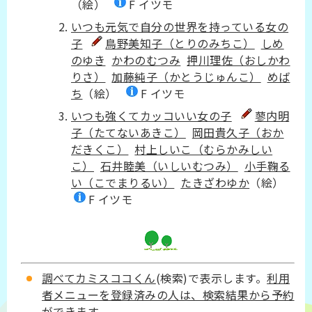
（絵）
F イツモ
いつも元気で自分の世界を持っている女の
子
鳥野美知子（とりのみちこ）
しめ
のゆき
かわのむつみ
押川理佐（おしかわ
りさ）
加藤純子（かとうじゅんこ）
めば
ち
（絵）
F イツモ
いつも強くてカッコいい女の子
蓼内明
子（たてないあきこ）
岡田貴久子（おか
だきくこ）
村上しいこ（むらかみしい
こ）
石井睦美（いしいむつみ）
小手鞠る
い（こでまりるい）
たきざわゆか
（絵）
F イツモ
調べてカミスココくん
(検索)で表示します。
利用
者メニューを登録済みの人は、検索結果から予約
ができます。