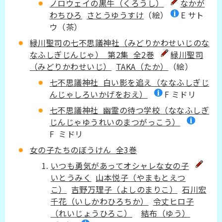
ノロウェイの黒牛（くろうし）
なかが
わちひろ
さとうゆうすけ
（絵）
E サト
ウ（茶）
緑川聖司の七不思議神社（みどりかわせいじのな
なふしぎじんじゃ） 第2集 全2巻
緑川聖司
（みどりかわせいじ）
TAKA（たか）
（絵）
七不思議神社 白い影を追え（ななふしぎじ
んじゃしろいかげをおえ）
F ミドリ
七不思議神社 幽霊の待つ学校（ななふしぎ
じんじゃゆうれいのまつがっこう）
F ミドリ
女の子たちのぼうけん 全3巻
いつも勇気があってオシャレな女の子
いとうみく
山本悦子（やまもとえつ
こ）
吉野万理子（よしのまりこ）
石川宏
千花（いしかわひろちか）
令丈ヒロ子
（れいじょうひろこ）
結布（ゆう）