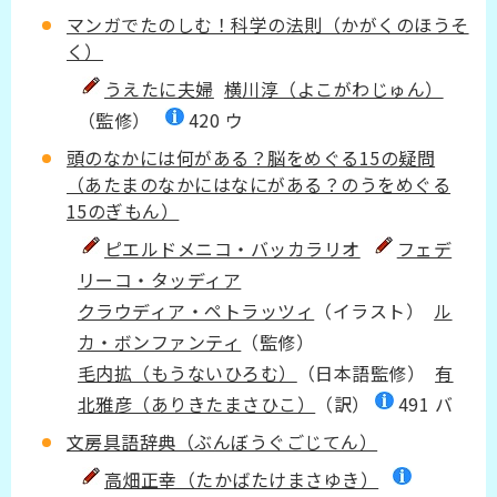
マンガでたのしむ！科学の法則（かがくのほうそ
く）
うえたに夫婦
横川淳（よこがわじゅん）
（監修）
420 ウ
頭のなかには何がある？脳をめぐる15の疑問
（あたまのなかにはなにがある？のうをめぐる
15のぎもん）
ピエルドメニコ・バッカラリオ
フェデ
リーコ・タッディア
クラウディア・ペトラッツィ
（イラスト）
ル
カ・ボンファンティ
（監修）
毛内拡（もうないひろむ）
（日本語監修）
有
北雅彦（ありきたまさひこ）
（訳）
491 バ
文房具語辞典（ぶんぼうぐごじてん）
高畑正幸（たかばたけまさゆき）