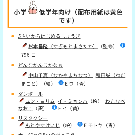
小学
低学年
向け（配布用紙は黄色
です）
5さいからはじめるしょうぎ
杉本昌隆（すぎもとまさたか）
（監修）​​
796 ゴ
どんなかんじかなぁ
中山千夏（なかやまちなつ）
和田誠（わだ
まこと）
（絵）
E ワ（青）
ダンボール
ユン・ヨリム
イ・ミョンハ
（絵）
わたなべ
なおこ
（訳）​
E イ（黄）
リスタクシー
もとやすけいじ
（絵）
E モトヤ（青）
ナージャの5つのがっこう