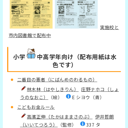
実施校と
市内図書館で配布中
小学
中高学年
向け（配布用紙は水
色です）
二番目の悪者（にばんめのわるもの）
林木林（はやしきりん）
庄野ナホコ（しょ
うのなおこ）
（絵）
E シヨウ（青）
こどもお金ルール
高濱正伸（たかはままさのぶ）
伊井哲朗
（いいてつろう）
（監修）
337 タ