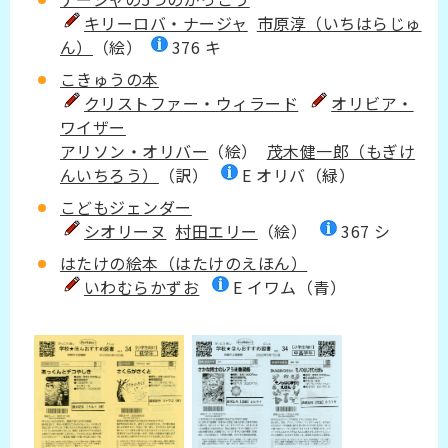
キリーロバ・ナージャ
市原淳（いちはらじゅ
ん）
（絵）
376 キ
こきゅうの本
クリストファー・ウィラード
オリビア・
ワイザー
アリソン・オリバー
（絵）
茂木健一郎（もぎけ
んいちろう）
（訳）
E オリバ（緑）
こどもジェンダー
シオリーヌ
​
村田エリー
（絵）
367 シ
はたけの絵本（はたけのえほん）
いわむらかずお
E イワム（青）