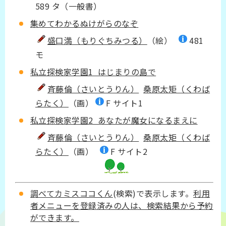
589 タ（一般書）
集めてわかるぬけがらのなぞ
盛口満（もりぐちみつる）
（絵）
481
モ​
​私立探検家学園1 はじまりの島で
斉藤倫（さいとうりん）
桑原太矩（くわば
らたく）
（画）
F サイト1
​私立探検家学園2 あなたが魔女になるまえに
斉藤倫（さいとうりん）
桑原太矩（くわば
らたく）
（画）
F サイト2
調べてカミスココくん
(検索)で表示します。
利用
者メニューを登録済みの人は、検索結果から予約
ができます。