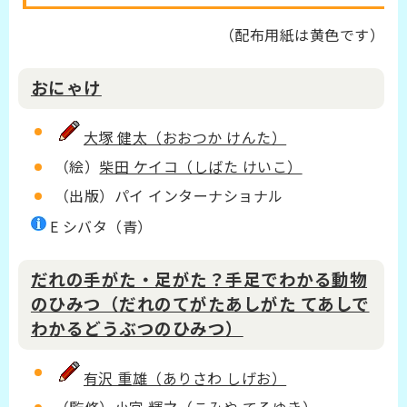
（配布用紙は黄色です）
おにゃけ
大塚 健太（おおつか けんた）
（絵）
柴田 ケイコ（しばた けいこ）
（出版）パイ インターナショナル
E シバタ（青）
だれの手がた・足がた？手足でわかる動物
のひみつ（だれのてがたあしがた てあしで
わかるどうぶつのひみつ）
有沢 重雄（ありさわ しげお）
（監修）
小宮 輝之（こみや てるゆき）