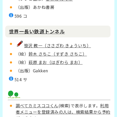
（出版）あかね書房
596 コ
世界一長い鉄道トンネル
笹沢 教一（ささざわ きょういち）
（絵）
鈴木 さちこ（すずき さちこ）
（絵）
萩原 まお（はぎわら まお）
（出版）Gakken
514 サ
調べてカミスココくん
(検索)で表示します。
利用
者メニューを登録済みの人は、検索結果から予約