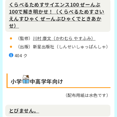
くらべるためすサイエンス100 ぜーんぶ
100で解き明かせ！（くらべるためすさい
えんすひゃく ぜーんぶひゃくでときあか
せ）
（監修）
川村 康文（かわむら やすふみ）
（出版）新星出版社（しんせいしゅっぱんしゃ）
404 ク
小学
中高学年
向け
（
配布用紙は水色です）
とびません。