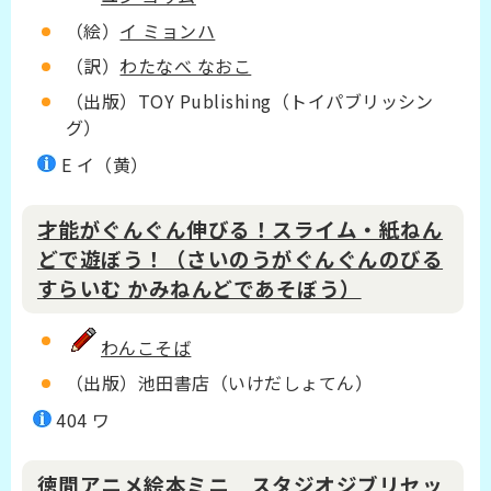
（絵）
イ ミョンハ
（訳）
わたなべ なおこ
（出版）TOY Publishing（トイパブリッシン
グ）
E イ（黄）
才能がぐんぐん伸びる！スライム・紙ねん
どで遊ぼう！（さいのうがぐんぐんのびる
すらいむ かみねんどであそぼう）
わんこそば
（出版）池田書店（いけだしょてん）
404 ワ
徳間アニメ絵本ミニ スタジオジブリセッ