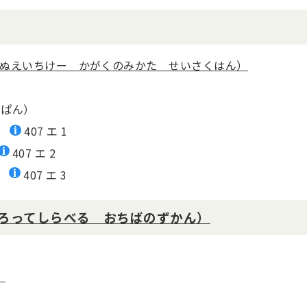
えぬえいちけー かがくのみかた せいさくはん）
ゅぱん）
407 エ 1
407 エ 2
407 エ 3
ろってしらべる おちばのずかん）
）