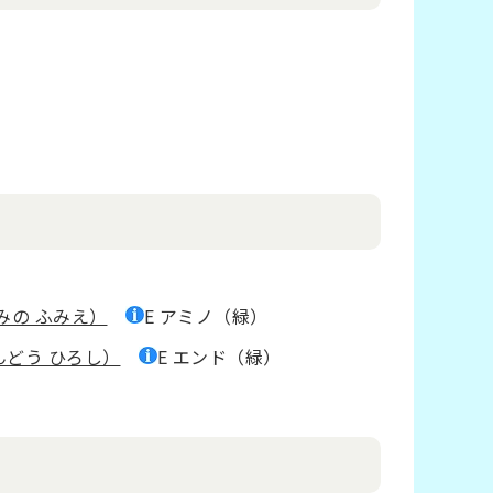
みの ふみえ）
E アミノ（緑）
んどう ひろし）
E エンド（緑）