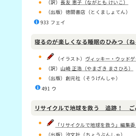
（訳）
長友 恵子（ながとも けいこ）
（出版）徳間書店（とくましょてん）
933 フェイ
寝るのが楽しくなる睡眠のひみつ（ね
（イラスト）
ヴィッキー・ウッドゲ
（訳）
山崎 正浩（やまざき まさひろ）
（出版）創元社（そうげんしゃ）
491 ウ
リサイクルで地球を救う 追跡！ ご
「リサイクルで地球を救う」編集委
（出版）汐文社（ちょうぶんしゃ）