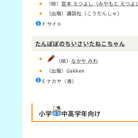
（絵）
宮本 えつよし（みやもと えつよ
（出版）講談社（こうだんしゃ）
F サイト
たんぽぽのちいさいたねこちゃん
（絵）
なかや みわ
（出版）Gakken
E ナカヤ（青）
小学
中高学年
向け