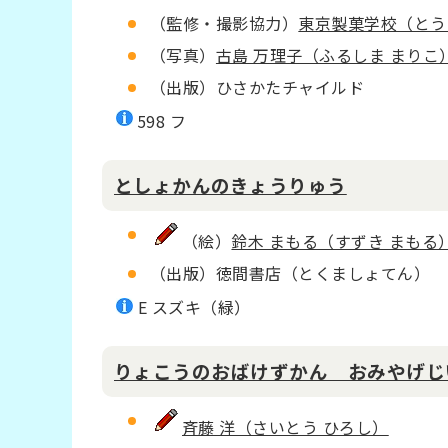
（監修・撮影協力）
東京製菓学校（とう
（写真）
古島 万理子（ふるしま まりこ
（出版）ひさかたチャイルド
598 フ
としょかんのきょうりゅう
（絵）
鈴木 まもる（すずき まもる
（出版）徳間書店（とくましょてん）
E スズキ（緑）
りょこうのおばけずかん おみやげじ
斉藤 洋（さいとう ひろし）