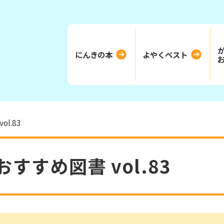
にんきの本
よやくベスト
l.83
おすすめ図書 vol.83