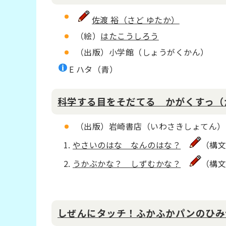
佐渡 裕（さど ゆたか）
（絵）
はたこうしろう
（出版）小学館（しょうがくかん）
E ハタ（青）
科学する目をそだてる かがくすっ（
（出版）岩崎書店（いわさきしょてん）
やさいのはな なんのはな？
（構
うかぶかな？ しずむかな？
（構
しぜんにタッチ！ふかふかパンのひみ