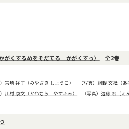
かがくするめをそだてる かがくすっ）
全2巻
文）
宮崎 祥子（みやざき しょうこ）
（写真）
網野 文絵（あ
文）
川村 康文（かわむら やすふみ）
（写真）
遠藤 宏（え
つ