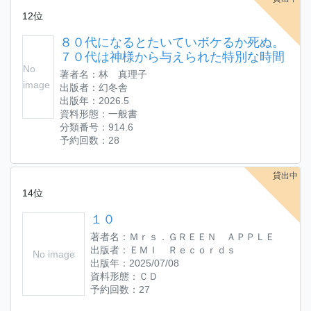
12位
８０代になるとたいていボケるか死ぬ。
７０代は神様から与えられた特別な時間
No
著者名：林 真理子
image
出版者：幻冬舎
出版年：2026.5
資料形態：一般書
分類番号：914.6
予約回数：28
貸出中
14位
１０
著者名：Ｍｒｓ．ＧＲＥＥＮ ＡＰＰＬＥ
出版者：ＥＭＩ Ｒｅｃｏｒｄｓ
No image
出版年：2025/07/08
資料形態：ＣＤ
予約回数：27