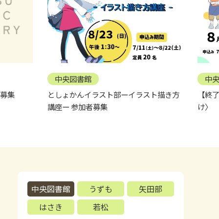
中央図書館
中
募集
としょかんイラスト部ーイラスト描き方
【終了
講座ー 参加者募集
け〉
中央図書館
うずも
矢田部
はさき
若松