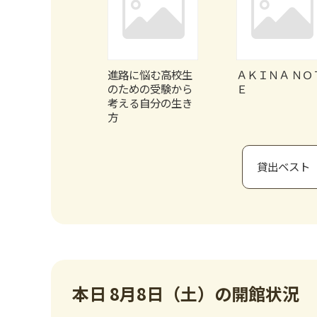
歳から知って
進路に悩む高校生
ＡＫＩＮＡ ＮＯ
たい世界の常
のための受験から
Ｅ
非常識
考える自分の生き
方
貸出ベスト
本日
8月8日（土）
の開館状況