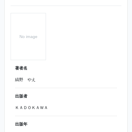
No image
著者名
縞野 やえ
出版者
ＫＡＤＯＫＡＷＡ
出版年