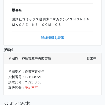
叢書名
講談社コミックス週刊少年マガジン／ＳＨＯＮＥＮ
ＭＡＧＡＺＩＮＥ ＣＯＭＩＣＳ
詳細情報を表示
所蔵館
所蔵館：神栖市立中央図書館
貸出中
所蔵場所：作業室青少年
資料番号：121058721
請求記号：Y 726 ノ36
取扱区分：
予約不可
おすすめ本