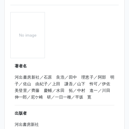
No image
著者名
河出書房新社／石原 良浩／田中 理恵子／阿部 明
子／佐山 由紀子／上田 謙吾／山下 怜可／伊佐
美登里／齊藤 慶輔／水田 拓／中村 進一／川田
伸一郎／尼ケ崎 研／一日一種／平坂 寛
出版者
河出書房新社