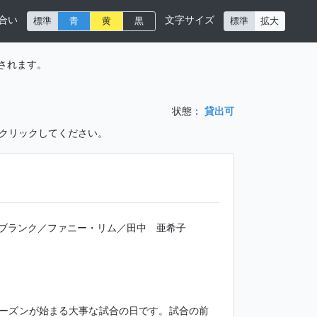
合い
文字サイズ
標準
青
黄
黒
標準
拡大
されます。
状態：
貸出可
をクリックしてください。
ブランク／ファニー・リム／田中 亜希子
ーズンが始まる大事な試合の日です。試合の前