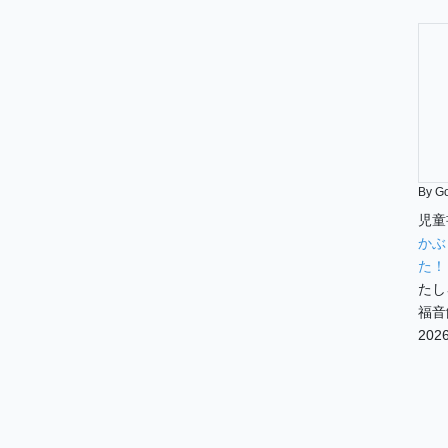
By G
児童
かぶ
た！
たし
福音
2026