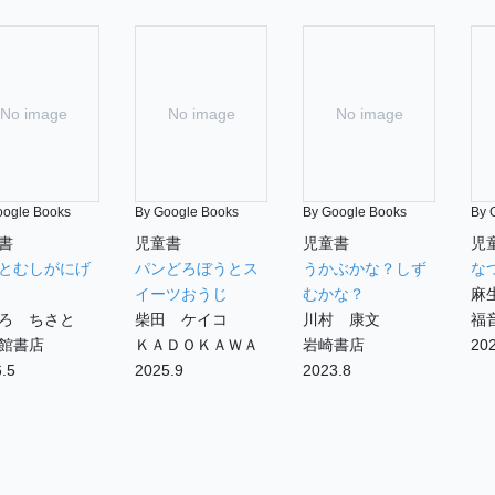
No image
No image
No image
oogle Books
By Google Books
By Google Books
By 
書
児童書
児童書
児
とむしがにげ
パンどろぼうとス
うかぶかな？しず
な
イーツおうじ
むかな？
麻
ろ ちさと
柴田 ケイコ
川村 康文
福
館書店
ＫＡＤＯＫＡＷＡ
岩崎書店
202
.5
2025.9
2023.8