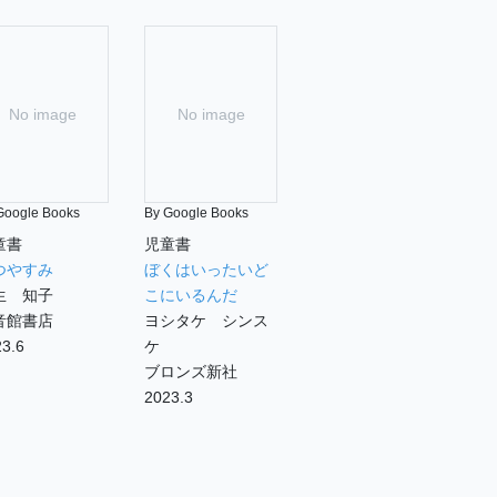
No image
No image
Google Books
By Google Books
童書
児童書
つやすみ
ぼくはいったいど
生 知子
こにいるんだ
音館書店
ヨシタケ シンス
3.6
ケ
ブロンズ新社
2023.3