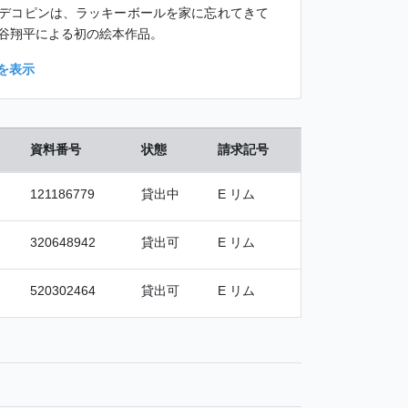
デコピンは、ラッキーボールを家に忘れてきて
谷翔平による初の絵本作品。
を表示
資料番号
状態
請求記号
121186779
貸出中
E リム
320648942
貸出可
E リム
520302464
貸出可
E リム