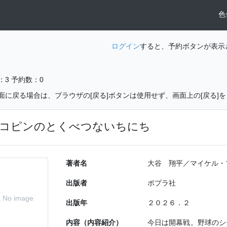
色
ログイン
すると、予約ボタンが表示
：3
予約数：0
面に戻る場合は、ブラウザの[戻る]ボタンは使用せず、画面上の[戻る]
コピンのとくべつないちにち
著者名
大谷 翔平／マイケル・
出版者
ポプラ社
No image
出版年
２０２６．２
内容（内容紹介）
今日は開幕戦。野球のシ