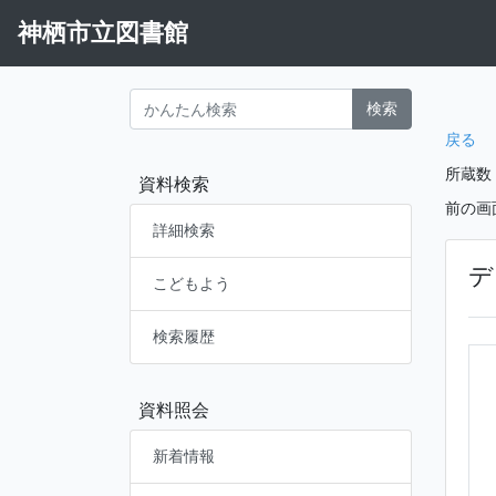
神栖市立図書館
検索
戻る
所蔵数
資料検索
前の画
詳細検索
デ
こどもよう
検索履歴
資料照会
新着情報