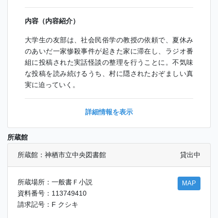
内容（内容紹介）
大学生の友部は、社会民俗学の教授の依頼で、夏休み
のあいだ一家惨殺事件が起きた家に滞在し、ラジオ番
組に投稿された実話怪談の整理を行うことに。不気味
な投稿を読み続けるうち、村に隠されたおぞましい真
実に迫っていく。
詳細情報を表示
所蔵館
所蔵館：神栖市立中央図書館
貸出中
所蔵場所：一般書Ｆ小説
MAP
資料番号：113749410
請求記号：F クシキ