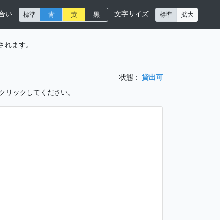
合い
文字サイズ
標準
青
黄
黒
標準
拡大
されます。
状態：
貸出可
をクリックしてください。