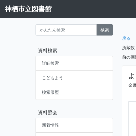
神栖市立図書館
検索
戻る
所蔵数
資料検索
前の画
詳細検索
よ
こどもよう
金
検索履歴
資料照会
新着情報