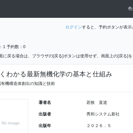
色
ログイン
すると、予約ボタンが表示
：1
予約数：0
面に戻る場合は、ブラウザの[戻る]ボタンは使用せず、画面上の[戻る]
くわかる最新無機化学の基本と仕組み
属有機構造体創出の知識と技術
著者名
若狭 直道
出版者
秀和システム新社
No image
出版年
２０２６．５