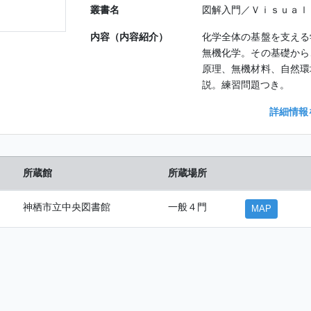
叢書名
図解入門／Ｖｉｓｕａｌ
内容（内容紹介）
化学全体の基盤を支える
無機化学。その基礎から
原理、無機材料、自然環
説。練習問題つき。
詳細情報
所蔵館
所蔵場所
神栖市立中央図書館
一般４門
MAP