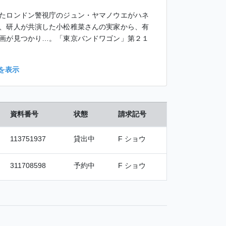
たロンドン警視庁のジュン・ヤマノウエがハネ
、研人が共演した小松稚菜さんの実家から、有
画が見つかり…。「東京バンドワゴン」第２１
を表示
資料番号
状態
請求記号
113751937
貸出中
F ショウ
311708598
予約中
F ショウ