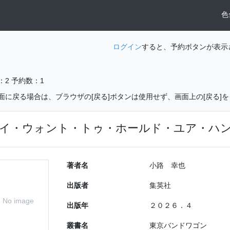
色
ログイン
すると、予約ボタンが表示
：2
予約数：1
面に戻る場合は、ブラウザの[戻る]ボタンは使用せず、画面上の[戻る]
イ・ウォント・トゥ・ホールド・ユア・ハ
著者名
小路 幸也
出版者
集英社
No image
出版年
２０２６．４
叢書名
東京バンドワゴン