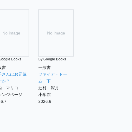
No image
No image
Google Books
By Google Books
般書
一般書
子さんはお元気
ファイア・ドー
すか？
ム 下
内 マリコ
辻村 深月
レンジページ
小学館
6.7
2026.6