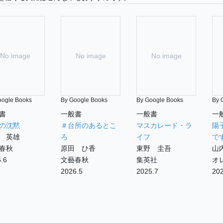
No image
No image
No image
oogle Books
By Google Books
By Google Books
By 
書
一般書
一般書
一
の沈黙
＃台所のあるとこ
マスカレード・ラ
陽
 英雄
ろ
イフ
で
春秋
原田 ひ香
東野 圭吾
山
.6
文藝春秋
集英社
オ
2026.5
2025.7
202