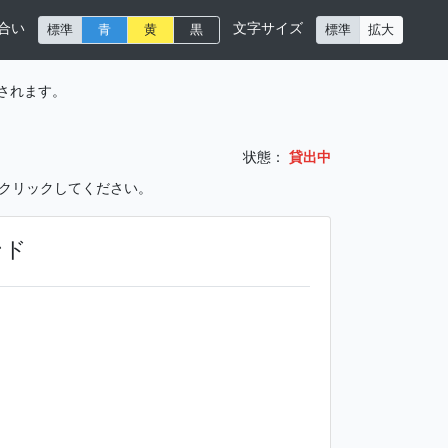
合い
文字サイズ
標準
青
黄
黒
標準
拡大
されます。
状態：
貸出中
をクリックしてください。
ンド