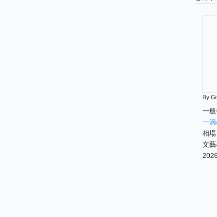
By G
一般
一滴
相場
文藝
2026