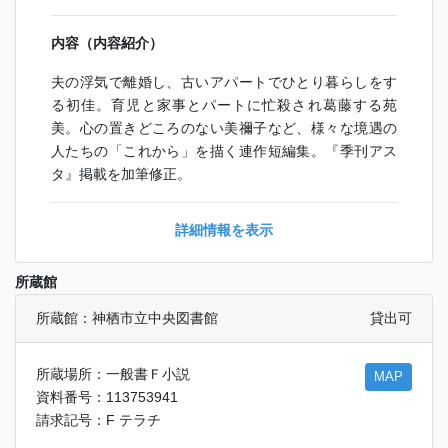
内容（内容紹介）
夫の浮気で離婚し、古いアパートでひとり暮らしをす
る初佳。育児と家事とパートに忙殺され葛藤する苑
美。心の置きどころのない美禰子など、様々な境遇の
人たちの「これから」を描く連作短編集。『季刊アス
タ』掲載を加筆修正。
詳細情報を表示
所蔵館
所蔵館：神栖市立中央図書館
貸出可
所蔵場所：一般書Ｆ小説
MAP
資料番号：113753941
請求記号：F テラチ