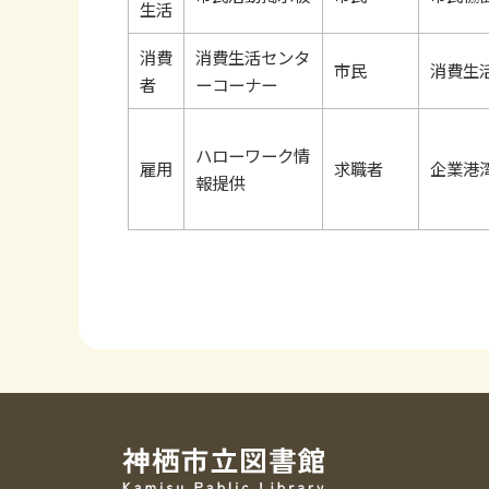
生活
消費
消費生活センタ
市民
消費生
者
ーコーナー
ハローワーク情
雇用
求職者
企業港
報提供