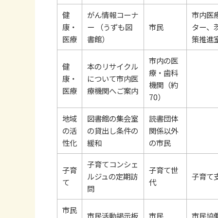
健
がん情報コーナ
市内医
康・
ー （うずも図
市民
ター、
医療
書館）
策推進
市内の医
健
本のリサイクル
療・歯科
康・
について市内医
機関（約
医療
療機関へご案内
70）
地域
図書館の集会室
読書団体
の活
の貸出し条件の
関係以外
性化
緩和
の市民
子育てコンシェ
子育
子育て世
ルジュの定期訪
子育て
て
代
問
市民
市民活動掲示板
市民
市民協