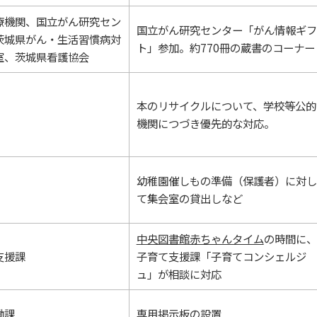
療機関、国立がん研究セン
国立がん研究センター「がん情報ギフ
茨城県がん・生活習慣病対
ト」参加。約770冊の蔵書のコーナー
室、茨城県看護協会
本のリサイクルについて、学校等公的
機関につづき優先的な対応。
幼稚園催しもの準備（保護者）に対し
て集会室の貸出しなど
中央図書館赤ちゃんタイム
の時間に、
支援課
子育て支援課「子育てコンシェルジ
ュ」が相談に対応
働課
専用掲示板の設置