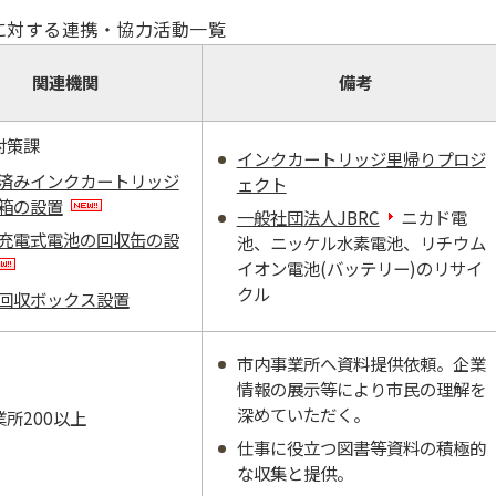
に対する連携・協力活動一覧
関連機関
備考
対策課
インクカートリッジ里帰りプロジ
済みインクカートリッジ
ェクト
箱の設置
一般社団法人JBRC
ニカド電
充電式電池の回収缶の設
池、ニッケル水素電池、リチウム
イオン電池(バッテリー)のリサイ
クル
回収ボックス設置
市内事業所へ資料提供依頼。企業
情報の展示等により市民の理解を
深めていただく。
所200以上
仕事に役立つ図書等資料の積極的
な収集と提供。