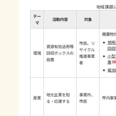
地域課題
テー
活動内容
対象
マ
廃棄物
使用
市民、リ
資源有効活用等
回収
サイクル
環境
回収ボックスの
推進事業
小型
設置
置
者
電池
地元企業を知
事業所、
産業
市内事業
る・応援する
市民