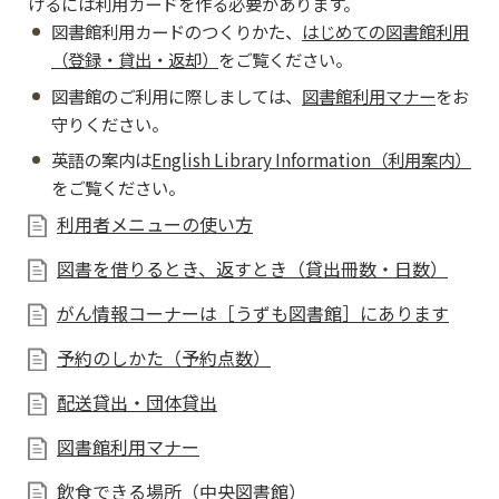
けるには利用カードを作る必要があります。
図書館利用カードのつくりかた、
はじめての図書館利用
（登録・貸出・返却）
をご覧ください。
図書館のご利用に際しましては、
図書館利用マナー
をお
守りください。
英語の案内は
English
Library Information（利用案内）
をご覧ください。
利用者メニューの使い方
図書を借りるとき、返すとき（貸出冊数・日数）
がん情報コーナーは［うずも図書館］にあります
予約のしかた（予約点数）
配送貸出・団体貸出
図書館利用マナー
飲食できる場所（中央図書館）