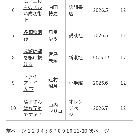
黒い金持
ちのズル
内田
徳間書
6
2026.5
12
い成功術
博史
店
上
多類婚姻
凪良
7
講談社
2026.5
12
譚
ゆう
成瀬は都
宮島
8
を駆け抜
新潮社
2025.12
12
未奈
ける
ファイ
辻村
9
ア・ドー
小学館
2026.6
12
深月
ム 下
陽子さん
オレン
山内
10
はお元気
ジペー
2026.7
12
マリコ
ですか？
ジ
前ページ
1
2
3
4
5
6
7
8
9
10
11-20
次ページ