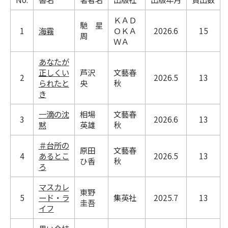
ＫＡＤ
馳 星
1
海霧
ＯＫＡ
2026.6
15
周
ＷＡ
あなたが
正しくい
芦沢
文藝春
2
2026.5
13
られたと
央
秋
き
一滴の沈
相場
文藝春
3
2026.6
13
黙
英雄
秋
＃台所の
原田
文藝春
4
あるとこ
2026.5
13
ひ香
秋
ろ
マスカレ
東野
5
ード・ラ
集英社
2025.7
13
圭吾
イフ