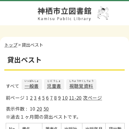
トップ
> 貸出ベスト
貸出ベスト
いっぱんしょ
じどうしょ
しちょうかくしりょう
すべて
一般書
児童書
視聴覚資料
前ページ
1
2
3
4
5
6
7
8
9
10
11-20
次ページ
表示件数 :
10
20
50
※過去１ヶ月間の貸出ベストです。
No.
書名
著者名
出版社
出版年月
貸出数