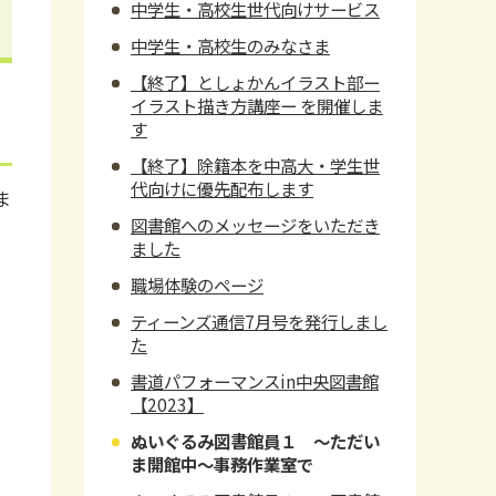
中学生・高校生世代向けサービス
中学生・高校生のみなさま
【終了】としょかんイラスト部ー
イラスト描き方講座ー を開催しま
す
【終了】除籍本を中高大・学生世
代向けに優先配布します
ま
図書館へのメッセージをいただき
ました
職場体験のページ
ティーンズ通信7月号を発行しまし
た
書道パフォーマンスin中央図書館
【2023】
ぬいぐるみ図書館員１ ～ただい
ま開館中～事務作業室で