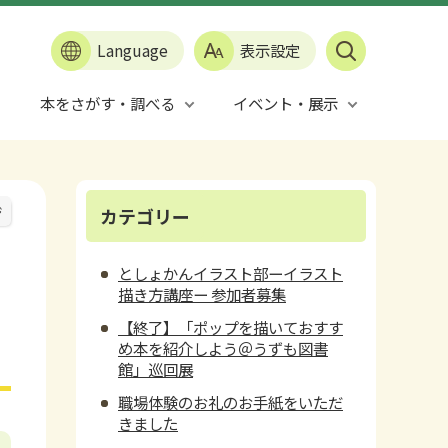
Language
表示設定
本をさがす・調べる
イベント・展示
ジ
カテゴリー
としょかんイラスト部ーイラスト
描き方講座ー 参加者募集
【終了】「ポップを描いておすす
め本を紹介しよう＠うずも図書
館」巡回展
職場体験のお礼のお手紙をいただ
きました