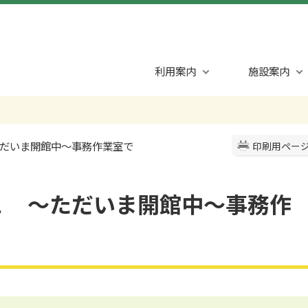
利用案内
施設案内
ただいま開館中～事務作業室で
印刷用ペー
１ ～ただいま開館中～事務作