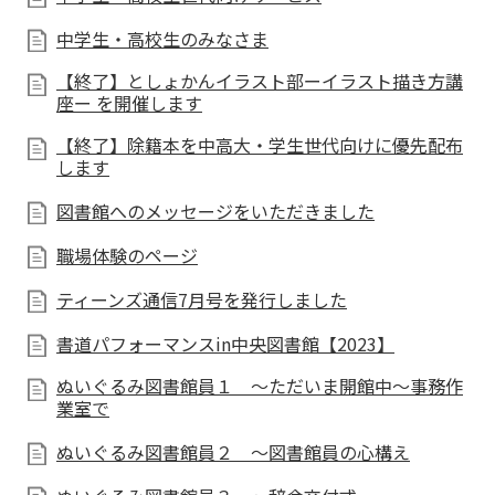
中学生・高校生のみなさま
【終了】としょかんイラスト部ーイラスト描き方講
座ー を開催します
【終了】除籍本を中高大・学生世代向けに優先配布
します
図書館へのメッセージをいただきました
職場体験のページ
ティーンズ通信7月号を発行しました
書道パフォーマンスin中央図書館【2023】
ぬいぐるみ図書館員１ ～ただいま開館中～事務作
業室で
ぬいぐるみ図書館員２ ～図書館員の心構え