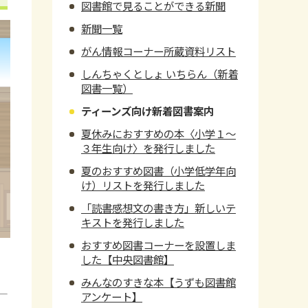
図書館で見ることができる新聞
新聞一覧
がん情報コーナー所蔵資料リスト
しんちゃくとしょ いちらん（新着
図書一覧）
ティーンズ向け新着図書案内
夏休みにおすすめの本〈小学１～
３年生向け〉を発行しました
夏のおすすめ図書（小学低学年向
け）リストを発行しました
「読書感想文の書き方」新しいテ
キストを発行しました
おすすめ図書コーナーを設置しま
した【中央図書館】
みんなのすきな本【うずも図書館
アンケート】