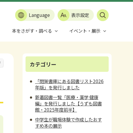
Language
表示設定
本をさがす・調べる
イベント・展示
ジ
カテゴリー
「閉架書庫にある図書リスト2026
年版」を発行しました
新着図書一覧「医療・薬学 健康
編」を発行しました【うずも図書
館・2025年度前半】
中学生が職場体験で作成したおす
すめ本の展示