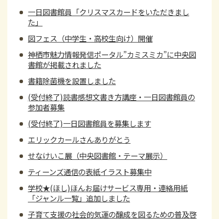
一日図書館員「クリスマスカードをいただきまし
た」
図フェス（中学生・高校生向け）開催
神栖市魅力情報発信ポータル”カミスミカ”に中央図
書館が掲載されました
書籍除菌機を設置しました
(受付終了)読書感想文書き方講座・一日図書館員の
参加者募集
(受付終了)一日図書館員を募集します
エリックカールさんありがとう
せなけいこ展（中央図書館・テーマ展示）
ティーンズ通信の表紙イラスト募集中
学校★(ほし)ほんお届けサービス専用・連絡用紙
「ジャンル一覧」追加しました
子育て支援の社会的気運の醸成を図るための普及啓