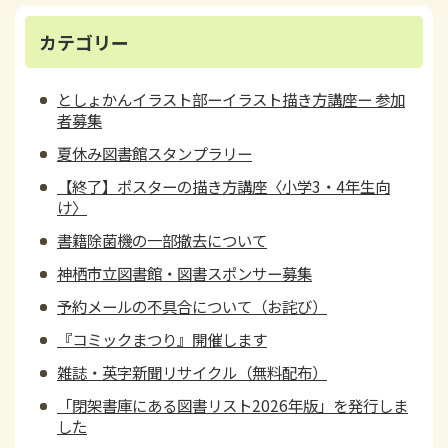
カテゴリー
としょかんイラスト部ーイラスト描き方講座ー 参加
者募集
夏休み図書館スタンプラリー
【終了】ポスターの描き方講座〈小学3・4年生向
け〉
書籍除菌機の一部撤去について
神栖市立図書館・図書スポンサー募集
予約メールの不具合について（お詫び）
『コミックまつり』開催します
雑誌・英字新聞リサイクル（無料配布）
「閉架書庫にある図書リスト2026年版」を発行しま
した