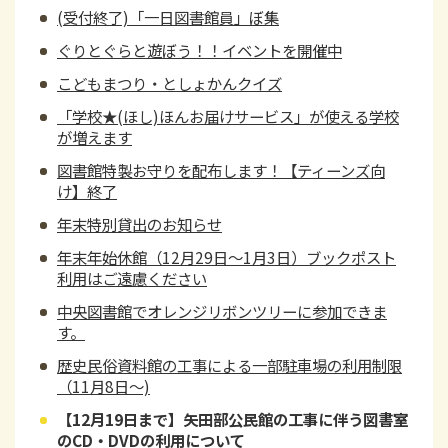
(受付終了)「一日図書館員」ぼ集
ぐりとぐらと遊ぼう！！イベントを開催中
こどもまつり・としょかんクイズ
「学校★(ほし)ほんお届けサービス」が使える学校
が増えます
図書館特製お守りを配布します！【ティーンズ向
け】終了
年末特別貸出のお知らせ
年末年始休館（12月29日～1月3日）ブックポスト
利用はご遠慮ください
中央図書館でオレンジリボンツリーに参加できま
す。
歴史民俗資料館の工事による一部駐車場の利用制限
（11月8日～)
【12月19日まで】矢田部公民館の工事に伴う図書室
のCD・DVDの利用について