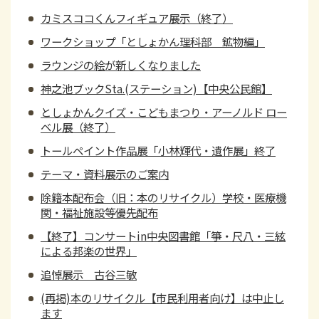
カミスココくんフィギュア展示（終了）
ワークショップ「としょかん理科部 鉱物編」
ラウンジの絵が新しくなりました
神之池ブックSta.(ステーション)【中央公民館】
としょかんクイズ・こどもまつり・アーノルド ロー
ベル展（終了）
トールペイント作品展「小林輝代・遺作展」終了
テーマ・資料展示のご案内
除籍本配布会（旧：本のリサイクル）学校・医療機
関・福祉施設等優先配布
【終了】コンサートin中央図書館「箏・尺八・三絃
による邦楽の世界」
追悼展示 古谷三敏
(再掲)本のリサイクル【市民利用者向け】は中止し
ます