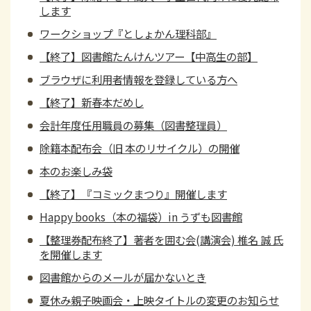
します
ワークショップ『としょかん理科部』
【終了】図書館たんけんツアー【中高生の部】
ブラウザに利用者情報を登録している方へ
【終了】新春本だめし
会計年度任用職員の募集（図書整理員）
除籍本配布会（旧 本のリサイクル）の開催
本のお楽しみ袋
【終了】『コミックまつり』開催します
Happy books（本の福袋）in うずも図書館
【整理券配布終了】著者を囲む会(講演会) 椎名 誠 氏
を開催します
図書館からのメールが届かないとき
夏休み親子映画会・上映タイトルの変更のお知らせ