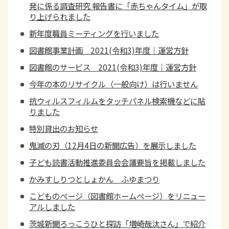
発に係る調査研究 報告書に「赤ちゃんタイム」が取
り上げられました
新年度職員ミーティングを行いました
図書館事業計画 2021(令和3)年度｜運営方針
図書館のサービス 2021(令和3)年度｜運営方針
今年の本のリサイクル（一般向け）は行いません
抗ウィルスフィルムをタッチパネル検索機などに貼
りました
特別貸出のお知らせ
鬼滅の刃（12月4日の新聞広告）を展示しました
子ども読書活動推進委員会会議要旨を掲載しました
かみすしりつとしょかん ふゆまつり
こどものページ（図書館ホームページ）をリニュー
アルしました
茨城新聞ろっこうひと探訪「増崎哉汰さん」で紹介