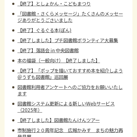
【終了】としょかん・こどもまつり
「図書館・さくらメッセージ」たくさんのメッセー
ジありがとうごさいました
【終了】ぐるぐる本(ぽん)
【終了しました】プチ図書館ボランティア大募集
【終了】落語会 in 中央図書館
本の福袋（一般向け）【終了しました】
【終了】「ポップを描いておすすめ本を紹介しよう
＠うずも図書館」巡回展
図書館利用者アンケートへのご協力をお願いいたし
ます
図書館システム更新による新しいWebサービス
（2025年）
【終了しました】図書館たんけんツアー
市制施行２０周年記念 広報かみす まちの魅力再
発見展