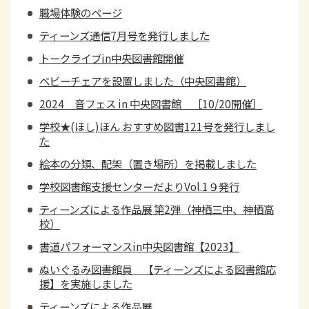
職場体験のページ
ティーンズ通信7月号を発行しました
トークライブin中央図書館開催
ベビーチェアを設置しました（中央図書館）
2024 音フェス in 中央図書館 ［10/20開催］
学校★(ほし)ほん おすすめ図書121号を発行しまし
た
絵本の分類、配架（置き場所）を掲載しました
学校図書館支援センターだよりVol.1９発行
ティーンズによる作品展 第2弾（神栖三中、神栖高
校）
書道パフォーマンスin中央図書館【2023】
ぬいぐるみ図書館員 【ティーンズによる図書館応
援】を実施しました
ティーンズによる作品展