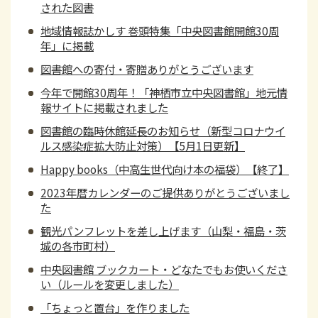
された図書
地域情報誌かしす 巻頭特集「中央図書館開館30周
年」に掲載
図書館への寄付・寄贈ありがとうございます
今年で開館30周年！「神栖市立中央図書館」地元情
報サイトに掲載されました
図書館の臨時休館延長のお知らせ（新型コロナウイ
ルス感染症拡大防止対策）【5月1日更新】
Happy books（中高生世代向け本の福袋）【終了】
2023年暦カレンダーのご提供ありがとうございまし
た
観光パンフレットを差し上げます（山梨・福島・茨
城の各市町村）
中央図書館 ブックカート・どなたでもお使いくださ
い（ルールを変更しました）
「ちょっと置台」を作りました