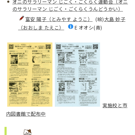
オニのサラリーマン じごく・ごくらく運動会（オニ
のサラリーマン じごく・ごくらくうんどうかい）
富安 陽子（とみやす ようこ）
(絵)
大島 妙子
（おおしま たえこ）
E オオシ(青)
実施校と市
内図書館で配布中