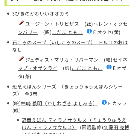
3びきのかわいいオオカミ
ユージーン・トリビザス
(絵)
ヘレン・オクセ
ンバリー
(訳)
こだま ともこ
E オクセ(黄)
石ころのスープ（いしころのスープ） トルコのおは
なし
ジュディス・マリカ・リバーマン
(絵)
ゼイネ
ップ・オザタライ
(訳)
こだま ともこ
E オザ
タ(茶)
恐竜えほんシリーズ （きょうりゅうえほんシリー
ズ）
全3巻
(絵)
柏崎 義明（かしわざき よしあき）
E カシワ
(緑)
恐竜えほん ティラノサウルス（きょうりゅうえ
ほん ティラノサウルス）
(図鑑監修)
久保田 克博