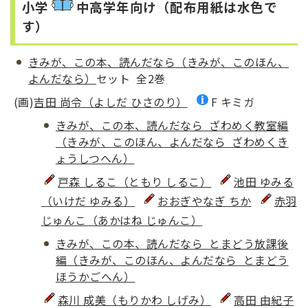
小学
中高学年
向け（配布用紙は水色で
す）
きみが、この本、読んだなら（きみが、このほん、
よんだなら）
セット 全2巻
(画)
吉田 尚令（よしだ ひさのり）
F キミガ
きみが、この本、読んだなら ざわめく教室編
（きみが、このほん、よんだなら ざわめくき
ょうしつへん）
戸森 しるこ（ともり しるこ）
池田 ゆみる
（いけだ ゆみる）
おおぎやなぎ ちか
赤羽
じゅんこ（あかはね じゅんこ）
きみが、この本、読んだなら とまどう放課後
編（きみが、このほん、よんだなら とまどう
ほうかごへん）
森川 成美（もりかわ しげみ）
高田 由紀子