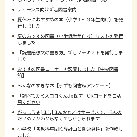
ティーンズ向け新着図書案内
夏休みにおすすめの本〈小学１～３年生向け〉を発
行しました
夏のおすすめ図書（小学低学年向け）リストを発行
しました
「読書感想文の書き方」新しいテキストを発行しま
した
おすすめ図書コーナーを設置しました【中央図書
館】
みんなのすきな本【うずも図書館アンケート】
「調べてカミスココくんde探す」QRコードをご活
用ください
がっこう★[ほし]ほんおとどけサービスで、ほんの
だいめいがわからなくてもかりられます
小学校「各教科年間指導計画と関連資料」を作成し
ました