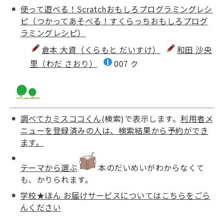
使って遊べる！Scratchおもしろプログラミングレシ
ピ（つかってあそべる！すくらっちおもしろプログ
ラミングレシピ）
倉本 大資（くらもと だいすけ）
和田 沙央
里（わだ さおり）
007 ク
調べてカミスココくん
(検索)で表示します。
利用者メ
ニューを登録済みの人は、検索結果から予約ができ
ます。
テーマから選ぶ
本のだいめいがわからなくて
も、かりられます。
学校★ほん お届けサービスについてはこちらをごら
んください