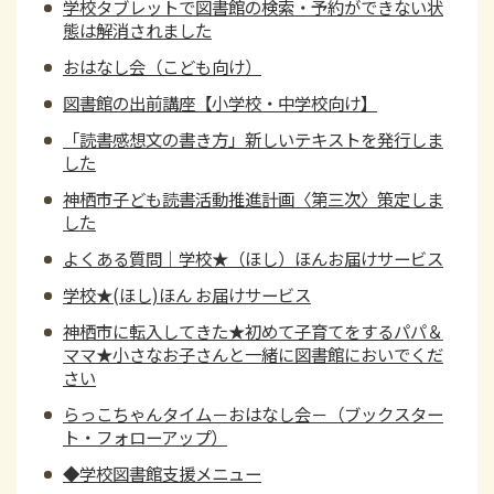
学校タブレットで図書館の検索・予約ができない状
態は解消されました
おはなし会（こども向け）
図書館の出前講座【小学校・中学校向け】
「読書感想文の書き方」新しいテキストを発行しま
した
神栖市子ども読書活動推進計画〈第三次〉策定しま
した
よくある質問｜学校★（ほし）ほんお届けサービス
学校★(ほし)ほん お届けサービス
神栖市に転入してきた★初めて子育てをするパパ＆
ママ★小さなお子さんと一緒に図書館においでくだ
さい
らっこちゃんタイム－おはなし会－（ブックスター
ト・フォローアップ）
◆学校図書館支援メニュー