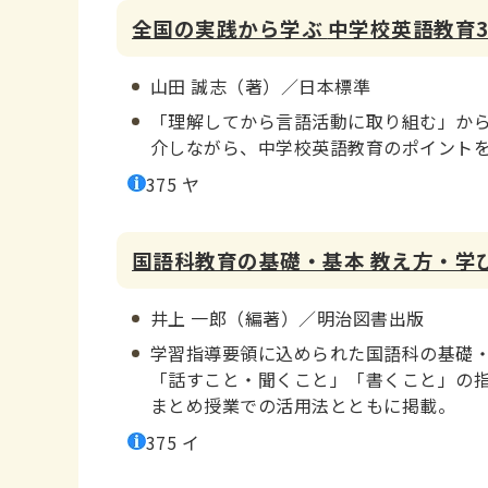
全国の実践から学ぶ
中学校英語教育3
山田 誠志（著）／日本標準
「理解してから言語活動に取り組む」か
介しながら、中学校英語教育のポイントを
375 ヤ
国語科教育の基礎・基本 教え方・学
井上 一郎（編著）／明治図書出版
学習指導要領に込められた国語科の基礎・
「話すこと・聞くこと」「書くこと」の
まとめ授業での活用法とともに掲載。
375 イ