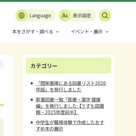
Language
表示設定
本をさがす・調べる
イベント・展示
ジ
カテゴリー
「閉架書庫にある図書リスト2026
年版」を発行しました
新着図書一覧「医療・薬学 健康
編」を発行しました【うずも図書
館・2025年度前半】
中学生が職場体験で作成したおす
すめ本の展示