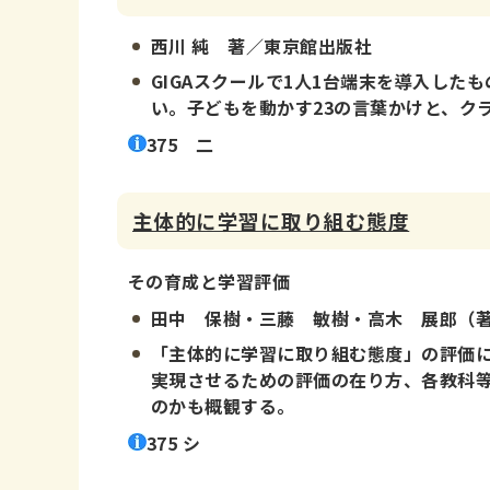
西川 純 著／東京館出版社
GIGAスクールで1人1台端末を導入し
い。子どもを動かす23の言葉かけと、ク
375 二
主体的に学習に取り組む態度
その育成と学習評価
田中 保樹・三藤 敏樹・高木 展郎（
「主体的に学習に取り組む態度」の評価
実現させるための評価の在り方、各教科
のかも概観する。
375 シ