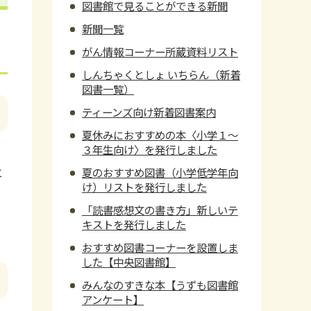
図書館で見ることができる新聞
新聞一覧
がん情報コーナー所蔵資料リスト
しんちゃくとしょ いちらん（新着
図書一覧）
ティーンズ向け新着図書案内
夏休みにおすすめの本〈小学１～
３年生向け〉を発行しました
と
夏のおすすめ図書（小学低学年向
け）リストを発行しました
「読書感想文の書き方」新しいテ
キストを発行しました
おすすめ図書コーナーを設置しま
した【中央図書館】
みんなのすきな本【うずも図書館
アンケート】